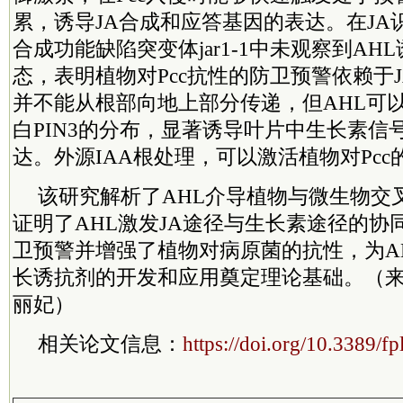
累，诱导JA合成和应答基因的表达。在JA识别
合成功能缺陷突变体jar1-1中未观察到AH
态，表明植物对Pcc抗性的防卫预警依赖于J
并不能从根部向地上部分传递，但AHL可
白PIN3的分布，显著诱导叶片中生长素信
达。外源IAA根处理，可以激活植物对Pcc
该研究解析了AHL介导植物与微生物交
证明了AHL激发JA途径与生长素途径的协
卫预警并增强了植物对病原菌的抗性，为A
长诱抗剂的开发和应用奠定理论基础。（来
丽妃）
相关论文信息：
https://doi.org/10.3389/f