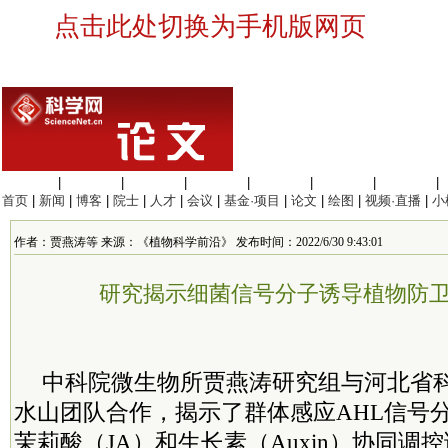
点击此处切换为手机版网页
生命科学
|
医学科学
|
化学科学
|
工程材料
|
信息科学
|
地球科学
|
数理科学
|
首页
|
新闻
|
博客
|
院士
|
人才
|
会议
|
基金·项目
|
论文
|
绘图
|
视频·直播
|
小
作者：贾燕涛等 来源：《植物科学前沿》 发布时间：2022/6/30 9:43:01
研究揭示细菌信号分子诱导植物防
中科院
微生物所贾燕涛研究组与河北省
水山团队合作，揭示了群体感应AHL信号分子
茉莉酸（JA）和生长素（Auxin）协同调