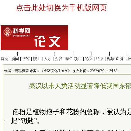
点击此处切换为手机版网页
生命科学
|
医学科学
|
化学科学
|
工程材料
|
信息科学
|
地球科学
|
数理科学
|
首页
|
新闻
|
博客
|
院士
|
人才
|
会议
|
基金·项目
|
论文
|
绘图
|
视频·直播
|
小
作者：曹现勇等 来源：《全球变化生物学》 发布时间：2022/6/20 14:24:36
秦汉以来人类活动显著降低我国东
孢粉是植物孢子和花粉的总称，被认为
一把“钥匙”。