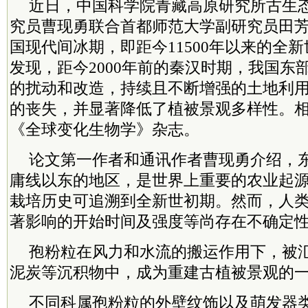
近日，中国科学院青藏高原研究所古生
究员曹现勇联合首都师范大学副研究员田
国现代间冰期，即距今11500年以来的全
发现，距今2000年前的秦汉时期，我国东
的扰动和改造，持续且不断增强的土地利
的丧失，并显著降低了植被景观多样性。
《全球变化生物学》杂志。
论文第一作者和通讯作者曹现勇介绍，
庸线以东的地区，是世界上重要的农业起
栽培历史可追溯到全新世初期。然而，人
著影响的开始时间及强度等尚存在不确定
孢粉粒在风力和水流的搬运作用下，被
泥炭等沉积物中，成为重建古植被景观的一
不同科属孢粉粒的外壁纹饰以及萌发器