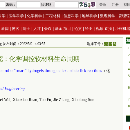
科学
|
医学科学
|
化学科学
|
工程材料
|
信息科学
|
地球科学
|
数理科学
|
管理综
|
新闻
|
博客
|
院士
|
人才
|
会议
|
基金·项目
|
论文
|
绘图
|
视频·直播
|
小柯机
相
ering 发布时间：2022/5/9 14:03:57
选择字号：
小
中
大
1
2
沿研究：化学调控软材料生命周期
3
4
ontrol of“smart” hydrogels through click and declick reactions
（化
5
6
and Engineering
7
Wei, Xiaoxiao Ruan, Tao Fu, Jie Zhang, Xiaolong Sun
8