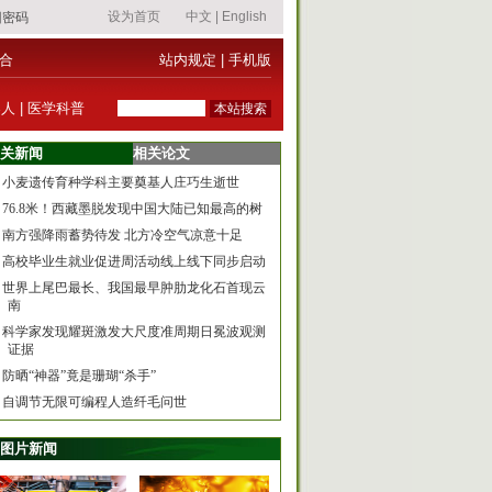
合
站内规定
|
手机版
器人
|
医学科普
关新闻
相关论文
小麦遗传育种学科主要奠基人庄巧生逝世
76.8米！西藏墨脱发现中国大陆已知最高的树
南方强降雨蓄势待发 北方冷空气凉意十足
高校毕业生就业促进周活动线上线下同步启动
世界上尾巴最长、我国最早肿肋龙化石首现云
南
科学家发现耀斑激发大尺度准周期日冕波观测
证据
防晒“神器”竟是珊瑚“杀手”
自调节无限可编程人造纤毛问世
图片新闻