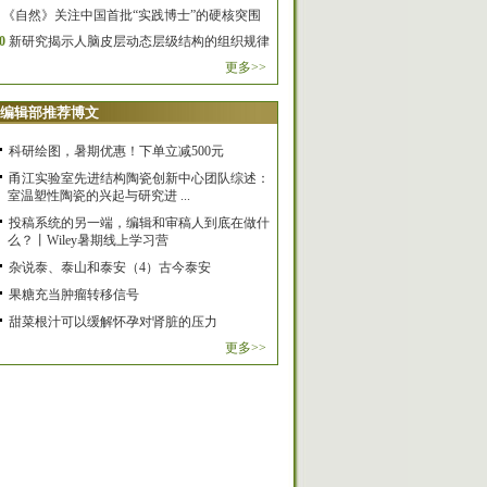
《自然》关注中国首批“实践博士”的硬核突围
0
新研究揭示人脑皮层动态层级结构的组织规律
更多>>
编辑部推荐博文
科研绘图，暑期优惠！下单立减500元
甬江实验室先进结构陶瓷创新中心团队综述：
室温塑性陶瓷的兴起与研究进 ...
投稿系统的另一端，编辑和审稿人到底在做什
么？丨Wiley暑期线上学习营
杂说泰、泰山和泰安（4）古今泰安
果糖充当肿瘤转移信号
甜菜根汁可以缓解怀孕对肾脏的压力
更多>>