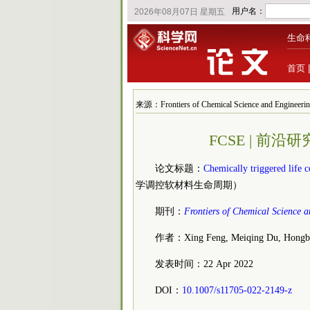
生命
首页
来源：Frontiers of Chemical Science and Engine
FCSE | 前
论文标题：
Chemically triggered life c
学调控软材料生命周期）
期刊：
Frontiers of Chemical Science 
作者：Xing Feng, Meiqing Du, Hongbei 
发表时间：22 Apr 2022
DOI：
10.1007/s11705-022-2149-z