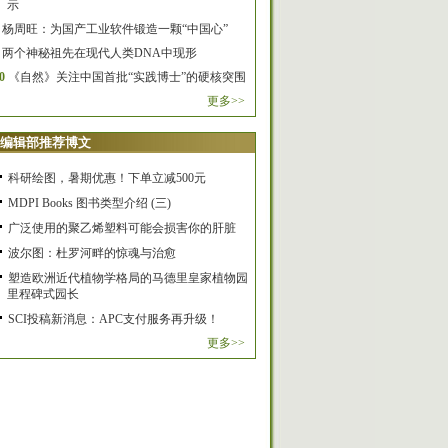
示
杨周旺：为国产工业软件锻造一颗“中国心”
两个神秘祖先在现代人类DNA中现形
0
《自然》关注中国首批“实践博士”的硬核突围
更多>>
编辑部推荐博文
科研绘图，暑期优惠！下单立减500元
MDPI Books 图书类型介绍 (三)
广泛使用的聚乙烯塑料可能会损害你的肝脏
波尔图：杜罗河畔的惊魂与治愈
塑造欧洲近代植物学格局的马德里皇家植物园
里程碑式园长
SCI投稿新消息：APC支付服务再升级！
更多>>