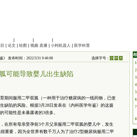
信息科学
|
地球科学
|
数理科学
|
管理综合
项目
|
论文
|
绘图
|
视频·直播
|
小柯机器人
|
医学科普
相
》 发布时间：2022/3/31 9:46:08
选择字号：
小
中
大
1
2
胍可能导致婴儿出生缺陷
3
4
5
育期间服用二甲双胍（一种用于治疗糖尿病的一线药物，已使
6
生缺陷的风险。根据3月28日发表在《内科医学年鉴》的这篇
7
的可能性是未暴露者的3倍多。
8
，在所有母亲受孕前3个月父亲服用二甲双胍的婴儿中，发生
发现很重要，因为全世界有数千万人为了治疗2型糖尿病服用二甲