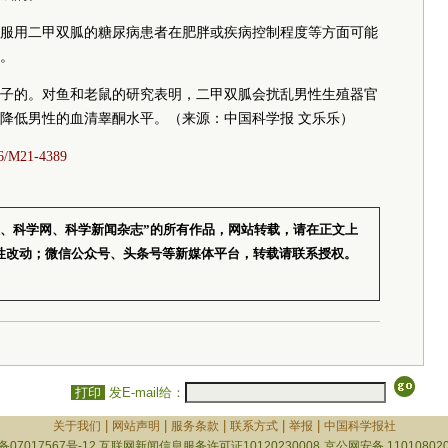
服用二甲双胍的糖尿病患者在肥胖或疾病控制程度等方面可能
。
子的。对鱼和老鼠的研究表明，二甲双胍会扰乱男性生殖器官
降低男性的血清睾酮水平。（来源：中国科学报 文乐乐）
326/M21-4389
报、科学网、科学新闻杂志”的所有作品，网站转载，请在正文上
性改动；微信公众号、头条号等新媒体平台，转载请联系授权。
打印
发E-mail给：
|
|
|
|
|
关于我们
网站声明
服务条款
联系方式
举报
中国科学报社
备07017567号-12
互联网新闻信息服务许可证10120230008
京公网安备 110108020