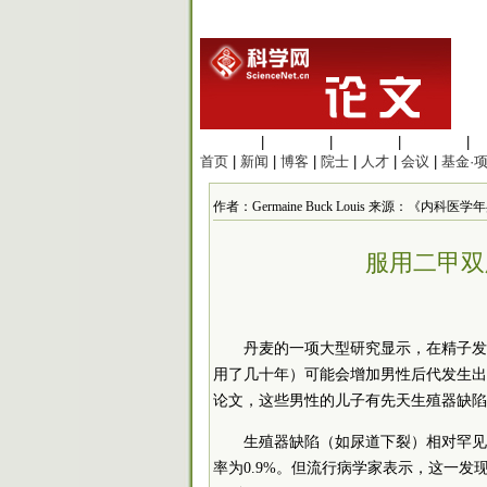
生命科学
|
医学科学
|
化学科学
|
工程材料
|
首页
|
新闻
|
博客
|
院士
|
人才
|
会议
|
基金·
作者：Germaine Buck Louis 来源：《内科医学年鉴
服用二甲双
丹麦的一项大型研究显示，在精子发
用了几十年）可能会增加男性后代发生出
论文，这些男性的儿子有先天生殖器缺陷
生殖器缺陷（如尿道下裂）相对罕见
率为0.9%。但流行病学家表示，这一