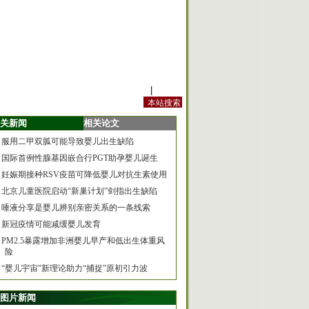
站内规定
|
手机版
关新闻
相关论文
服用二甲双胍可能导致婴儿出生缺陷
国际首例性腺基因嵌合行PGT助孕婴儿诞生
妊娠期接种RSV疫苗可降低婴儿对抗生素使用
北京儿童医院启动“新巢计划”剑指出生缺陷
唾液分享是婴儿辨别亲密关系的一条线索
新冠疫情可能减缓婴儿发育
PM2.5暴露增加非洲婴儿早产和低出生体重风
险
“婴儿宇宙”新理论助力“捕捉”原初引力波
图片新闻