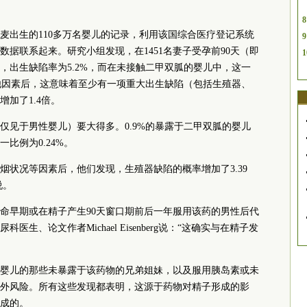
8
在丹麦出生的110多万名婴儿的记录，利用该国综合医疗登记系统
9
据联系起来。研究小组发现，在1451名妻子受孕前90天（即
1
，出生缺陷率为5.2%，而在未接触二甲双胍的婴儿中，这一
其他因素后，这意味着至少有一项重大出生缺陷（包括生殖器、
加了1.4倍。
仅见于男性婴儿）要大得多。0.9%的暴露于二甲双胍的婴儿
比例为0.24%。
烟状况等因素后，他们发现，生殖器缺陷的概率增加了3.39
说。
命早期或在精子产生90天窗口期前后一年服用该药的男性后代
、论文作者Michael Eisenberg说：“这确实与在精子发
婴儿的那些未暴露于该药物的兄弟姐妹，以及服用胰岛素或未
外风险。所有这些发现都表明，这源于药物对精子形成的影
成的。