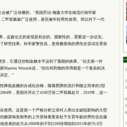
文会被广泛传播的。”美国乔治·梅森大学生殖流行病学家
由于肥胖问题，二甲双胍被广泛使用，甚至被年轻男性使用。所以对下一代
家也强调，这篇论文的发现是初步的、观察性的，需要进一步证实。
了研究结果。科学家警告说，患有糖尿病的男性在尝试生育前
一
便宜，它通过控制血糖水平达到了预期的效果。”论文第一作
arten Wensink说，“但任何药物的停用都是一个复杂的决
1
决定。”
2
性降低血糖的合成化合物，随着肥胖的流行和随之而来的2型
3
04年，美国共开出了4100万张二甲双胍处方，2019年，这一
4
5
一直在使用。这是第一个严格分析父亲对人类出生缺陷影响的大型
6
但糖尿病发病率的上升意味着更多处于生育年龄的男性也在服
患者的处方从2000年的不到2200张增加到2015年的76.8万
7