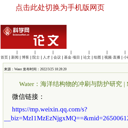
点击此处切换为手机版网页
生命科学
|
医学科学
|
化学科学
|
工程材料
|
信息科学
|
地球科学
|
数理科学
|
首页
|
新闻
|
博客
|
院士
|
人才
|
会议
|
基金·项目
|
论文
|
绘图
|
视频·直播
|
小
来源：Water 发布时间：2022/3/25 18:28:20
Water：海洋结构物的冲刷与防护研究 | 
微信链接：
https://mp.weixin.qq.com/s?
__biz=MzI1MzEzNjgxMQ==&mid=2650061