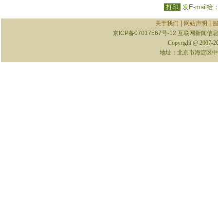
打印
发E-mail给
|
|
关于我们
网站声明
京ICP备07017567号-12
互联网新闻信息服
Copyright @ 2007-
地址：北京市海淀区中关村