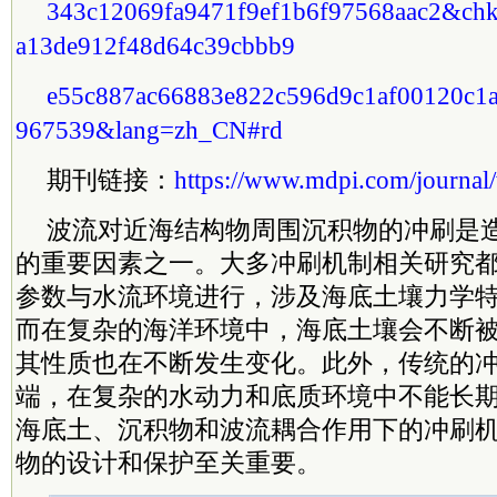
343c12069fa9471f9ef1b6f97568aac2&ch
a13de912f48d64c39cbbb9
e55c887ac66883e822c596d9c1af00120c1
967539&lang=zh_CN#rd
期刊链接：
https://www.mdpi.com/journal/
波流对近海结构物周围沉积物的冲刷是
的重要因素之一。大多冲刷机制相关研究
参数与水流环境进行，涉及海底土壤力学
而在复杂的海洋环境中，海底土壤会不断
其性质也在不断发生变化。此外，传统的
端，在复杂的水动力和底质环境中不能长
海底土、沉积物和波流耦合作用下的冲刷
物的设计和保护至关重要。