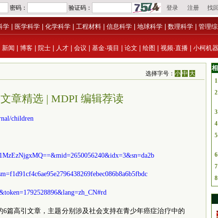
科学
|
医学科学
|
化学科学
|
工程材料
|
信息科学
|
地球科学
|
数理科学
|
管理综
|
新闻
|
博客
|
院士
|
人才
|
会议
|
基金·项目
|
论文
|
绘图
|
视频·直播
|
小柯机
相
选择字号：
小
中
大
1
2
 高引文章精选 | MDPI 编辑荐读
3
nal/children
4
5
6
=MzI1MzEzNjgxMQ==&mid=2650056240&idx=3&sn=da2b
7
m=f1d91cf4c6ae95e2796438269febec086b8a6b5fbdc
8
4&token=1792528896&lang=zh_CN#rd
的6篇高引文章，主题分别涉及社会支持在青少年癌症治疗中的