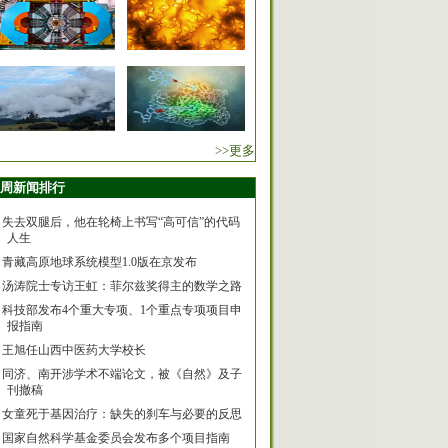
>>更多
周新闻排行
失去双腿后，他在轮椅上书写“高可信”的代码
人生
青藏高原地球系统模型1.0版在京发布
汤涛院士专访王虹：菲尔兹奖得主的数学之路
科技部发布4个重大专项、1个重点专项项目申
报指南
王旭任山西中医药大学校长
同济、南开涉学术不端论文，被《自然》及子
刊撤稿
女童死于基因治疗：缺失的刹车与必要的反思
国家自然科学基金委员会发布多个项目指南