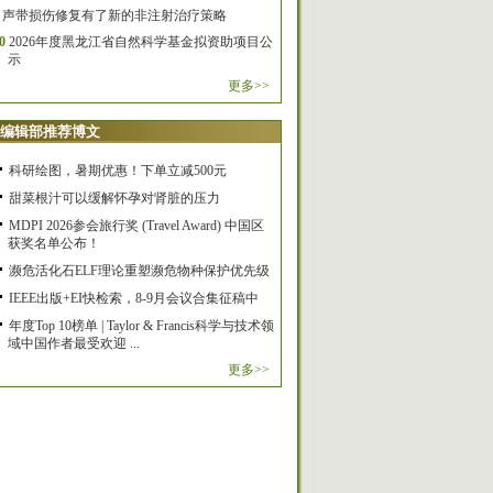
声带损伤修复有了新的非注射治疗策略
0
2026年度黑龙江省自然科学基金拟资助项目公
示
更多>>
编辑部推荐博文
科研绘图，暑期优惠！下单立减500元
甜菜根汁可以缓解怀孕对肾脏的压力
MDPI 2026参会旅行奖 (Travel Award) 中国区
获奖名单公布！
濒危活化石ELF理论重塑濒危物种保护优先级
IEEE出版+EI快检索，8-9月会议合集征稿中
年度Top 10榜单 | Taylor & Francis科学与技术领
域中国作者最受欢迎 ...
更多>>