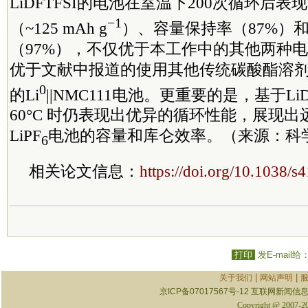
LiDFTFSI的电池在室温下200次循环后
−1
（~125 mAh g
）、容量保持率（87%）
（97%），不仅优于本工作中的其他两种
优于文献中报道的使用其他传统碳酸酯溶
0
的Li
||NMC111电池。更重要的是，基于Li
60°C 时仍表现出优异的循环性能，展现出远高
LiPF
电池的容量和库仑效率。（来源：科
6
相关论文信息：
https://doi.org/10.1038/
打印
发E-mail给
|
|
关于我们
网站声明
京ICP备07017567号-12
互联网新闻信息服
Copyright @ 2007-