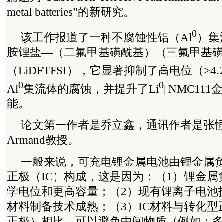
metal batteries”的新研究。
0
该工作报道了一种不腐蚀性铝（Al
）集
胺锂盐—（二氟甲基磺酰基）（三氟甲基
（LiDFTFSI），它显著抑制了高电位（>4.2 V v
0
0
Al
集流体的腐蚀，并提升了Li
||NMC1
能。
论文第一作者是乔立鑫，通讯作者是张恒教授
Armand教授。
一般来说，可充电锂金属电池由锂金属负
正极（IC）构成，这是因为：（1）锂金
学电位和更高容量；（2）现有锂离子电池
材料制备技术成熟；（3）IC材料与转化
正极）相比，可以避免中间物质（例如：