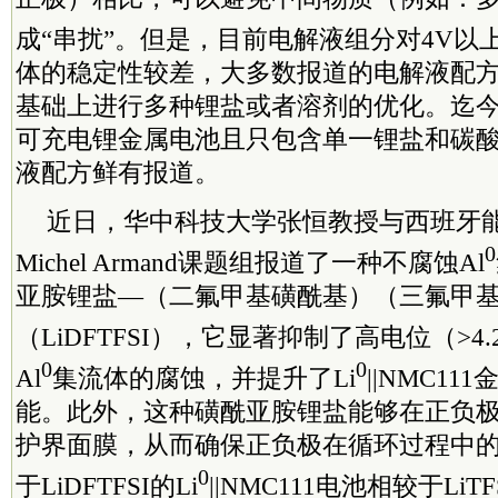
成“串扰”。但是，目前电解液组分对4V以上
体的稳定性较差，大多数报道的电解液配
基础上进行多种锂盐或者溶剂的优化。迄今
可充电锂金属电池且只包含单一锂盐和碳
液配方鲜有报道。
近日，华中科技大学张恒教授与西班牙
0
Michel Armand课题组报道了一种不腐蚀Al
亚胺锂盐—（二氟甲基磺酰基）（三氟甲
（LiDFTFSI），它显著抑制了高电位（>4.2 V 
0
0
Al
集流体的腐蚀，并提升了Li
||NMC1
能。此外，这种磺酰亚胺锂盐能够在正负
护界面膜，从而确保正负极在循环过程中
0
于LiDFTFSI的Li
||NMC111电池相较于LiTF