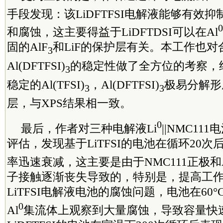
手段发现：该LiDFTFSI电解液能够有效抑制
0
和腐蚀，这主要得益于LiDFTDSI可以在Al
固的AlF
和LiF的保护层有关。本工作也对合成
3
Al(DFTFSI)
的稳定性做了全方位的考察，
3
稳定的Al(TFSI)
，Al(DFTFSI)
极易分解形
3
3
层，与XPS结果相一致。
0
最后，作者对三种电解液Li
||NMC1
评估，发现基于LiTFSI的电池在循环20
率迅速衰减，这主要是由于NMC111正极和
子接触逐渐丧失导致的，特别是，提高工
LiTFSI电解液电池的腐蚀问题，电池在60
0
Al
集流体上观察到大量腐蚀，导致容量快