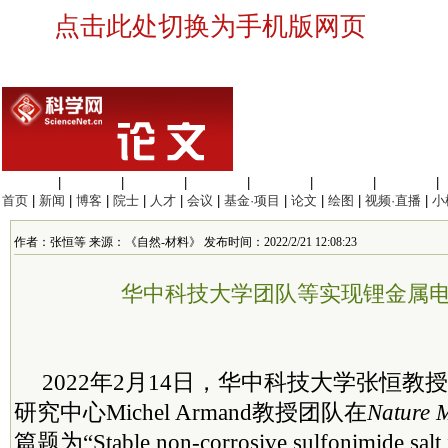
点击此处切换为手机版网页
生命科学
|
医学科学
|
化学科学
|
工程材料
|
信息科学
|
地球科学
|
数理科学
|
首页
|
新闻
|
博客
|
院士
|
人才
|
会议
|
基金·项目
|
论文
|
绘图
|
视频·直播
|
小
作者：张恒等 来源：《自然-材料》 发布时间：2022/2/21 12:08:23
华中科技大学团队等实现锂金属
2022年2月14日，华中科技大学张恒
研究中心Michel Armand教授团队在
Nature M
篇题为“Stable non-corrosive sulfonimide salt f