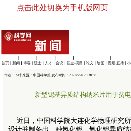
点击此处切换为手机版网页
生命科学
|
医学科学
|
化学科学
|
工程材料
|
信息科学
|
地球科学
|
数理科学
|
首页
|
新闻
|
博客
|
院士
|
人才
|
会议
|
基金·项目
|
论文
|
绘图
|
视频·直播
|
小
作者：卜叶 来源：中国科学报 发布时间：2021/5/26 20:38:56
新型铌基异质结构纳米片用于贫
近日，中国科学院大连化学物理研究所
设计并制备出一种氮化铌—氧化铌异质结