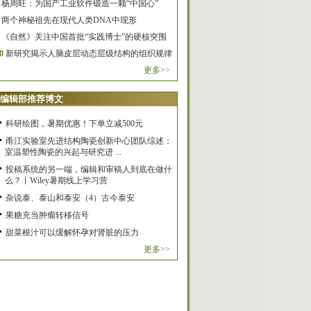
杨周旺：为国产工业软件锻造一颗“中国心”
两个神秘祖先在现代人类DNA中现形
《自然》关注中国首批“实践博士”的硬核突围
0
新研究揭示人脑皮层动态层级结构的组织规律
更多>>
编辑部推荐博文
科研绘图，暑期优惠！下单立减500元
甬江实验室先进结构陶瓷创新中心团队综述：
室温塑性陶瓷的兴起与研究进 ...
投稿系统的另一端，编辑和审稿人到底在做什
么？丨Wiley暑期线上学习营
杂说泰、泰山和泰安（4）古今泰安
果糖充当肿瘤转移信号
甜菜根汁可以缓解怀孕对肾脏的压力
更多>>