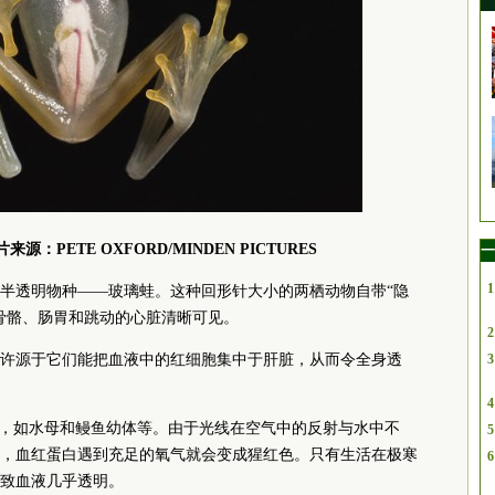
：PETE OXFORD/MINDEN PICTURES
一
1
半透明物种——玻璃蛙。这种回形针大小的两栖动物自带“隐
骨骼、肠胃和跳动的心脏清晰可见。
2
许源于它们能把血液中的红细胞集中于肝脏，从而令全身透
3
4
底，如水母和鳗鱼幼体等。由于光线在空气中的反射与水中不
5
，血红蛋白遇到充足的氧气就会变成猩红色。只有生活在极寒
6
致血液几乎透明。