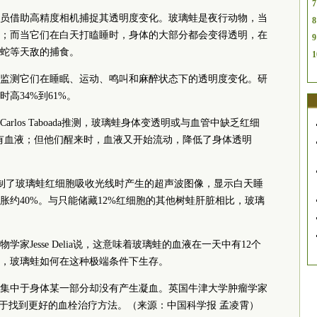
7
员借助高精度相机捕捉其透明度变化。玻璃蛙是夜行动物，当
8
；而当它们在白天打瞌睡时，身体的大部分都会变得透明，在
9
蛇等天敌的捕食。
1
监测它们在睡眠、运动、鸣叫和麻醉状态下的透明度变化。研
高34%到61%。
rlos Taboada推测，玻璃蛙身体变透明或与血管中缺乏红细
有血液；但他们醒来时，血液又开始流动，降低了身体透明
，绘制了玻璃蛙红细胞吸收光线时产生的超声波图像，显示白天睡
胀约40%。与只能储藏12%红细胞的其他树蛙肝脏相比，玻璃
家Jesse Delia说，这意味着玻璃蛙的血液在一天中有12个
，玻璃蛙如何在这种极端条件下生存。
集中于身体某一部分却没有产生凝血。英国牛津大学肿瘤学家
能有助于找到更好的血栓治疗
方法。（来源：
中国科学报 孟凌霄
）