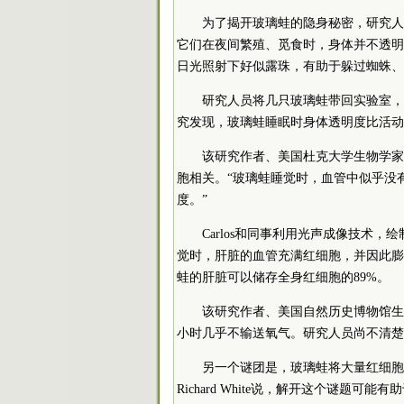
为了揭开玻璃蛙的隐身秘密，研究人
它们在夜间繁殖、觅食时，身体并不透明
日光照射下好似露珠，有助于躲过蜘蛛、
研究人员将几只玻璃蛙带回实验室，
究发现，玻璃蛙睡眠时身体透明度比活动时
该研究作者、美国杜克大学生物学家Ca
胞相关。“玻璃蛙睡觉时，血管中似乎没
度。”
Carlos和同事利用光声成像技术
觉时，肝脏的血管充满红细胞，并因此膨
蛙的肝脏可以储存全身红细胞的89%。
该研究作者、美国自然历史博物馆生物学
小时几乎不输送氧气。研究人员尚不清楚
另一个谜团是，玻璃蛙将大量红细胞
Richard White说，解开这个谜题可