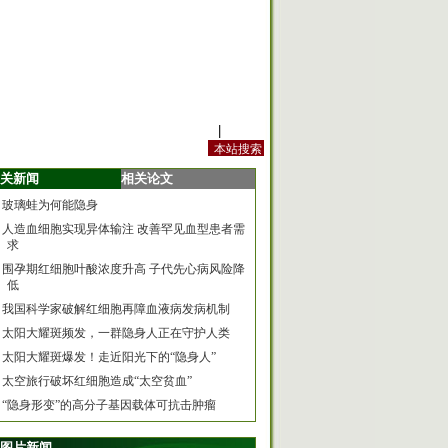
站内规定
|
手机版
关新闻
相关论文
玻璃蛙为何能隐身
人造血细胞实现异体输注 改善罕见血型患者需
求
围孕期红细胞叶酸浓度升高 子代先心病风险降
低
我国科学家破解红细胞再障血液病发病机制
太阳大耀斑频发，一群隐身人正在守护人类
太阳大耀斑爆发！走近阳光下的“隐身人”
太空旅行破坏红细胞造成“太空贫血”
“隐身形变”的高分子基因载体可抗击肿瘤
图片新闻