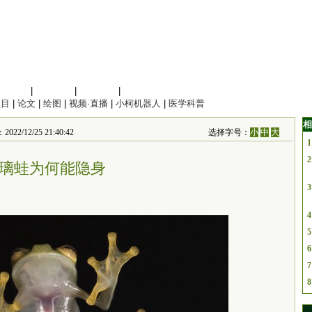
信息科学
|
地球科学
|
数理科学
|
管理综合
项目
|
论文
|
绘图
|
视频·直播
|
小柯机器人
|
医学科普
相
/12/25 21:40:42
选择字号：
小
中
大
1
2
璃蛙为何能隐身
3
4
5
6
7
8