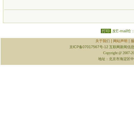
打印
发E-mail给
|
|
关于我们
网站声明
京ICP备07017567号-12
互联网新闻信息服
Copyright @ 2007-
地址：北京市海淀区中关村