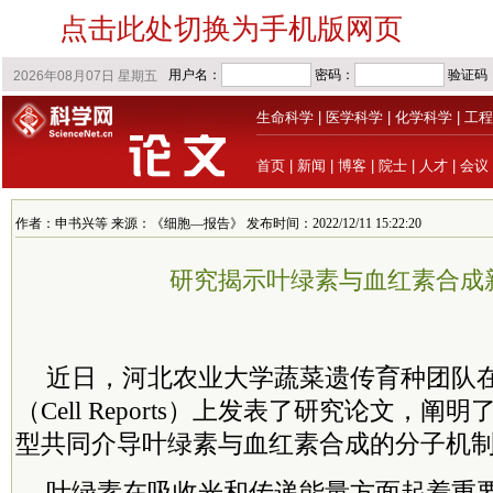
点击此处切换为手机版网页
生命科学
|
医学科学
|
化学科学
|
工程
首页
|
新闻
|
博客
|
院士
|
人才
|
会议
作者：申书兴等 来源：《细胞—报告》 发布时间：2022/12/11 15:22:20
研究揭示叶绿素与血红素合成
近日，河北农业大学蔬菜遗传育种团队
（Cell Reports）上发表了研究论文，阐明了B
型共同介导叶绿素与血红素合成的分子机
叶绿素在吸收光和传递能量方面起着重