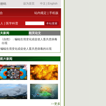
合
站内规定
|
手机版
器人
|
医学科普
关新闻
相关论文
《自然》：蝙蝠生境变化或促使人畜共患病毒
出现
蝙蝠生境变化或促使人畜共患病毒的出现
图片新闻
>>更多