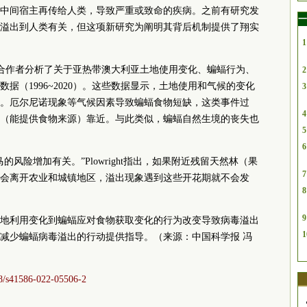
中间宿主再传给人类，导致严重或致命的疾病。之前有研究发
一
溢出到人类有关，但这项新研究为阐明其背后机制提供了翔实
1
ight和合作者分析了关于亚热带澳大利亚土地使用变化、蝙蝠行为、
2
据（1996~2020）。这些数据显示，土地使用和气候的变化
3
。厄尔尼诺现象等气候因素导致蝙蝠食物短缺，这类事件过
4
（能提供食物来源）靠近。与此类似，蝙蝠自然生境的丧失也
5
6
风险增加有关。”Plowright指出，如果附近残留天然林（果
7
会离开农业和城镇地区，溢出现象遇到这些开花期就不会发
8
9
明了从土地利用变化到蝙蝠应对食物获取变化的行为改变导致病毒溢出
1
减少蝙蝠病毒溢出的行动提供指导。
（来源：中国科学报
冯
38/s41586-022-05506-2