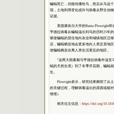
蝙蝠死亡，但能传播给马，然后从马这个
现，土地利用变化或许与病毒从野生动物
证据。
美国康奈尔大学的Raina Plowr
亨德拉病毒从蝙蝠溢出到马的历时25年的数
驱使蝙蝠的居住地向农业和城镇地区迁移
后，蝙蝠栖息地会更多地向人类定居地区
使蝙蝠栖息在离人类生活更近的地区。
“这两大因素都与亨德拉病毒外溢至马的
蝠的天然生境）到了冬季开花期，蝙蝠就
生。
Plowright表示，研究结果阐
的关键过程，理解病毒溢出的原因或能对
维维）
相关论文信息：
https://doi.org/10.10