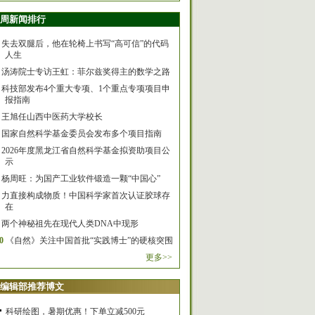
周新闻排行
失去双腿后，他在轮椅上书写“高可信”的代码
人生
汤涛院士专访王虹：菲尔兹奖得主的数学之路
科技部发布4个重大专项、1个重点专项项目申
报指南
王旭任山西中医药大学校长
国家自然科学基金委员会发布多个项目指南
2026年度黑龙江省自然科学基金拟资助项目公
示
杨周旺：为国产工业软件锻造一颗“中国心”
力直接构成物质！中国科学家首次认证胶球存
在
两个神秘祖先在现代人类DNA中现形
0
《自然》关注中国首批“实践博士”的硬核突围
更多>>
编辑部推荐博文
科研绘图，暑期优惠！下单立减500元