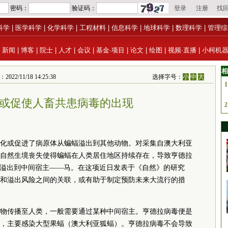
科学
|
医学科学
|
化学科学
|
工程材料
|
信息科学
|
地球科学
|
数理科学
|
管理综
|
新闻
|
博客
|
院士
|
人才
|
会议
|
基金·项目
|
论文
|
绘图
|
视频·直播
|
小柯机
相
2/11/18 14:25:38
选择字号：
小
中
大
1
或促使人畜共患病毒的出现
2
化或促进了病原体从蝙蝠溢出到其他动物。对采集自澳大利亚
自然生境丧失使得蝙蝠在人类居住地区持续存在，导致亨德拉
病）溢出到中间宿主——马。在这项近日发表于《自然》的研究
和溢出风险之间的关联，或有助于制定预防未来大流行的措
物传播至人类，一般需要通过某种中间宿主。亨德拉病毒便是
，主要感染大型果蝠（澳大利亚狐蝠）。亨德拉病毒不会导致