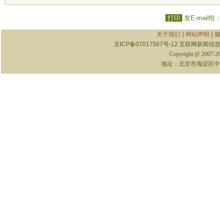
打印
发E-mail给
|
|
关于我们
网站声明
京ICP备07017567号-12
互联网新闻信息服
Copyright @ 2007-
地址：北京市海淀区中关村