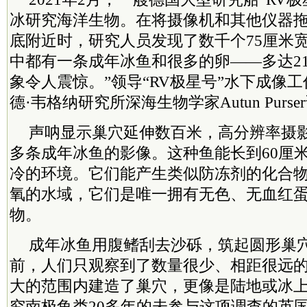
冰研究海洋生物。在将摄像机和其他仪器
底附近时，研究人员发现了数千个75厘米
中都有一条成年冰鱼和很多的卵——多达21
象令人震惊。”领导“RV极星号”水下成像
德·韦格纳研究所深海生物学家Autun Purse
声呐显示巢穴延伸数百米，高分辨率摄影设
多条成年冰鱼的影像。这种鱼能长到60厘
冷的环境。它们能产生类似防冻剂的化合
氧的水域，它们是唯一拥有无色、无血红
物。
成年冰鱼用腹鳍刮去沙砾，筑起圆形巢
前，人们只观察到了数量很少、相距很远的
大的范围内建造了巢穴，更像是陆地或冰上
究南极鱼类20多年的未参与这项调查的英