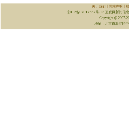
|
|
关于我们
网站声明
京ICP备07017567号-12
互联网新闻信息服
Copyright @ 2007-
地址：北京市海淀区中关村