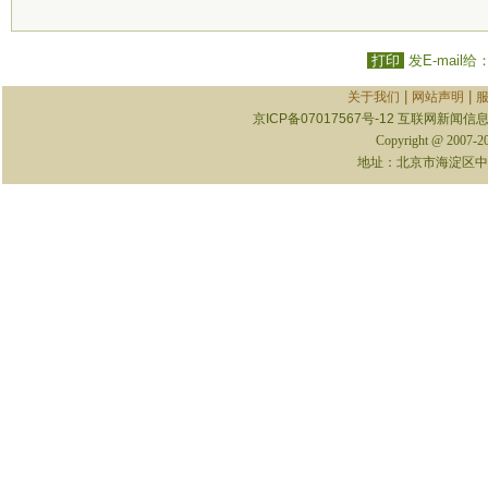
打印
发E-mail给
|
|
关于我们
网站声明
京ICP备07017567号-12
互联网新闻信息服
Copyright @ 2007-
地址：北京市海淀区中关村