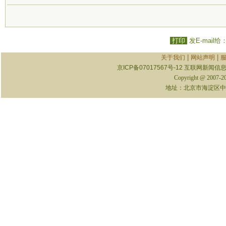
打印
发E-mail给
|
|
关于我们
网站声明
京ICP备07017567号-12
互联网新闻信息服
Copyright @ 2007-
地址：北京市海淀区中关村