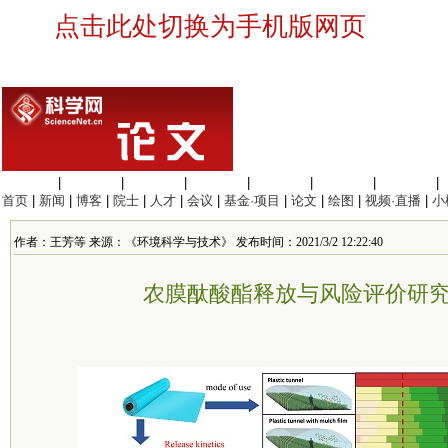
点击此处切换为手机版网页
生命科学
|
医学科学
|
化学科学
|
工程材料
|
信息科学
|
地球科学
|
数理科学
|
首页
|
新闻
|
博客
|
院士
|
人才
|
会议
|
基金·项目
|
论文
|
绘图
|
视频·直播
|
小
作者：王芳等 来源：《环境科学与技术》 发布时间：2021/3/2 12:22:40
农膜酞酸酯释放与风险评价研