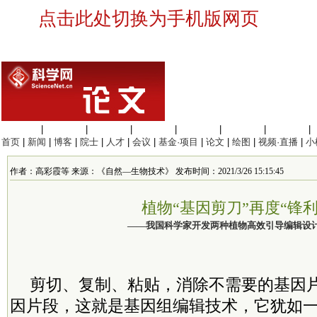
点击此处切换为手机版网页
生命科学
|
医学科学
|
化学科学
|
工程材料
|
信息科学
|
地球科学
|
数理科学
|
首页
|
新闻
|
博客
|
院士
|
人才
|
会议
|
基金·项目
|
论文
|
绘图
|
视频·直播
|
小
作者：高彩霞等 来源：《自然—生物技术》 发布时间：2021/3/26 15:15:45
植物“基因剪刀”再度“锋利
——我国科学家开发两种植物高效引导编辑设
剪切、复制、粘贴，消除不需要的基因
因片段，这就是基因组编辑技术，它犹如一