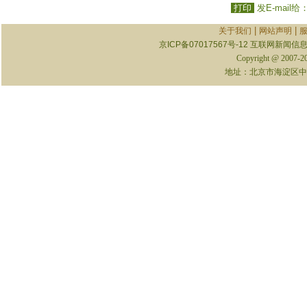
打印
发E-mail给
|
|
关于我们
网站声明
京ICP备07017567号-12
互联网新闻信息服
Copyright @ 2007-
地址：北京市海淀区中关村