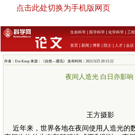
点击此处切换为手机版网页
生命科学
|
医学科学
|
化学科学
|
工程
首页
|
新闻
|
博客
|
院士
|
人才
|
会议
作者：Eva Knop 来源：《自然—通讯》 发布时间：2021/3/25 20:15:22
夜间人造光 白日亦影响
王方摄影
近年来，世界各地在夜间使用人造光的