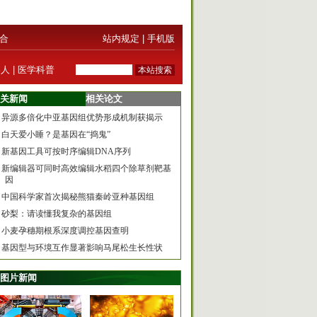
合
站内规定
|
手机版
器人
|
医学科普
关新闻
相关论文
异源多倍化中亚基因组优势形成机制获揭示
白天爱小睡？是基因在“捣鬼”
新基因工具可按时序编辑DNA序列
新编辑器可同时高效编辑水稻四个除草剂靶基
因
中国科学家首次揭秘熊猫秦岭亚种基因组
砂梨：请读懂我复杂的基因组
小麦孕穗期根系深度调控基因查明
基因型与环境互作显著影响马尾松生长性状
图片新闻