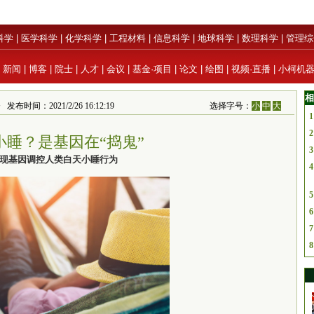
科学
|
医学科学
|
化学科学
|
工程材料
|
信息科学
|
地球科学
|
数理科学
|
管理综
|
新闻
|
博客
|
院士
|
人才
|
会议
|
基金·项目
|
论文
|
绘图
|
视频·直播
|
小柯机
相
发布时间：2021/2/26 16:12:19
选择字号：
小
中
大
1
2
小睡？是基因在“捣鬼”
3
现基因调控人类白天小睡行为
4
5
6
7
8