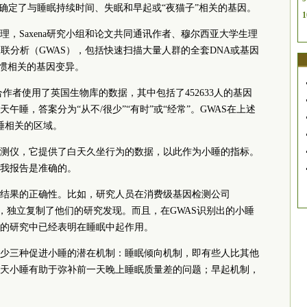
已经确定了与睡眠持续时间、失眠和早起或“夜猫子”相关的基因。
1
，Saxena研究小组和论文共同通讯作者、穆尔西亚大学生理
基因组关联分析（GWAS），包括快速扫描大量人群的全套DNA或基因
习惯相关的基因变异。
作者使用了英国生物库的数据，其中包括了452633人的基因
睡，答案分为“从不/很少”“有时”或“经常”。GWAS在上述
睡相关的区域。
测仪，它提供了白天久坐行为的数据，以此作为小睡的指标。
我报告是准确的。
结果的正确性。比如，研究人员在消费级基因检测公司
分析中，独立复制了他们的研究发现。而且，在GWAS识别出的小睡
的研究中已经表明在睡眠中起作用。
少三种促进小睡的潜在机制：睡眠倾向机制，即有些人比其他
天小睡有助于弥补前一天晚上睡眠质量差的问题；早起机制，