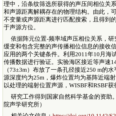
理中，沿条纹筛选所获得的声压间相位关
和声源距离解耦存在的物理结构。由此，
不变量或声源距离进行匹配搜索，且得到
于声源方位。
依据阵元位置-频率域声压相位关系，研
缓变和包含完整的声传播相位信息的接收信
应用的两个关键条件。利用2011年10月
传播数据进行验证。实验海区接近等声速148
（73±3m）布放了一条孔径接近250 m的
源深度约为25m，爆炸位置均为基阵近端射
以处理的端射位置声源，WISBF和RSBF
研究工作得到国家自然科学基金的资助
院声学研究所）
相关论文信息：
https://doi.org/10.1142