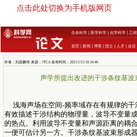
点击此处切换为手机版网页
生命科学
|
医学科学
|
化学科学
|
工程
首页
|
新闻
|
博客
|
院士
|
人才
|
会议
作者：刘昌鹏等 来源：JTCA 发布时间：2021/1/13 10:34:46
声学所提出改进的干涉条纹基波
浅海声场在空间-频率域存在有规律的干
有效描述干涉结构的物理量，波导不变量
的热点。利用波导不变量和声源距离的耦
一便可估计另一方。干涉条纹基波束形成器（stria