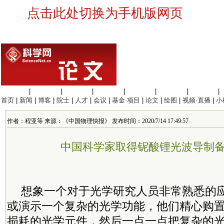
点击此处切换为手机版网页
生命科学
|
医学科学
|
化学科学
|
工程材料
|
信息科学
|
地球科学
|
数理科学
|
首页
|
新闻
|
博客
|
院士
|
人才
|
会议
|
基金·项目
|
论文
|
绘图
|
视频·直播
|
小
作者：程亚等 来源：《中国物理快报》 发布时间：2020/7/14 17:49:57
中国科学家取得铌酸锂光波导制
想象一个对于光学研究人员非常熟悉的
或演示一个复杂的光学功能，他们精心购
损耗的光学元件，然后一点一点把复杂的