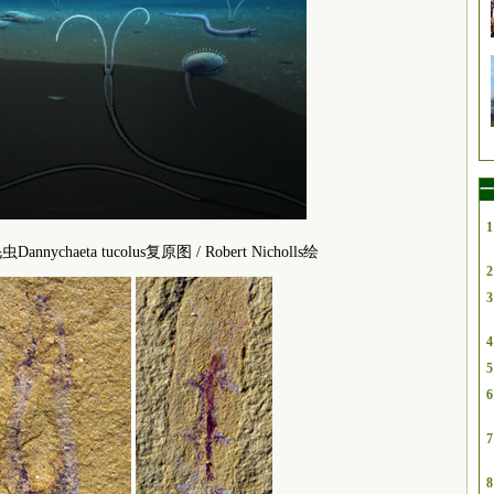
一
1
haeta tucolus复原图 / Robert Nicholls绘
2
3
4
5
6
7
8