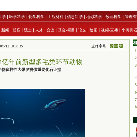
科学
|
医学科学
|
化学科学
|
工程材料
|
信息科学
|
地球科学
|
数理科学
|
管理综
|
新闻
|
博客
|
院士
|
人才
|
会议
|
基金·项目
|
论文
|
绘图
|
视频·直播
|
小柯机
相
 10:36:35
选择字号：
小
中
大
1
2
14亿年前新型多毛类环节动物
3
生物多样性大爆发提供重要化石证据
4
5
6
7
8