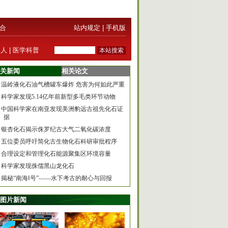
合
站内规定
|
手机版
器人
|
医学科普
关新闻
相关论文
温岭液化石油气槽罐车爆炸 危害为何如此严重
科学家发现5.14亿年前新型多毛类环节动物
中国科学家在南亚发现美洲豹远古祖先化石证
据
银杏化石揭示侏罗纪古大气二氧化碳浓度
五位委员呼吁简化古生物化石科研审批程序
合理设定和管理化石能源聚集区环境容量
科学家发现侏儒黑山龙化石
揭秘“南海Ⅰ号”——水下考古的耐心与回报
图片新闻