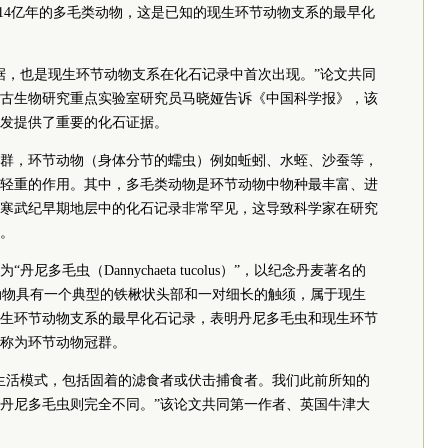
.14亿年的多毛类动物，这是已知的现生环节动物支系的最早化
据，也是现生环节动物支系在化石记录中首次出现。”论文共同
古生物研究重点实验室研究员
马晓娅告诉《中国科学报》，该
发提供了重要的化石证据。
群，环节动物（身体分节的蠕虫）例如蚯蚓、水蛭、沙蚕等，
轻重的作用。其中，多毛类动物是环节动物中物种最丰富、进
寒武纪早期地层中的化石记录非常罕见，这导致科学家在研究
。
多毛虫（Dannychaeta tucolus）”，以纪念丹麦著名的
bsen。该动物具有一个典型的铁楸状头部和一对细长的触须，属于现生
生环节动物支系的最早化石记录，表明丹尼多毛虫和现生环节
称为环节动物冠群。
生活模式，包括固着的滤食者或伏击捕食者。我们此前所知的
丹尼多毛虫则完全不同。”该论文共同第一作者、英国牛津大