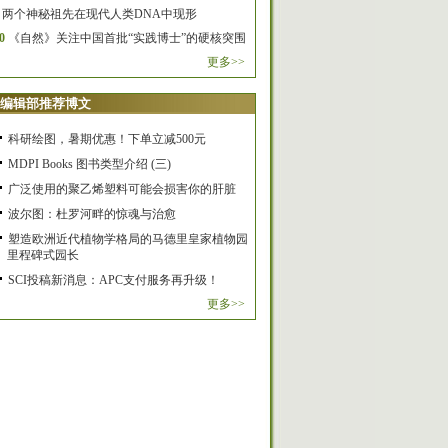
两个神秘祖先在现代人类DNA中现形
0
《自然》关注中国首批“实践博士”的硬核突围
更多>>
编辑部推荐博文
科研绘图，暑期优惠！下单立减500元
MDPI Books 图书类型介绍 (三)
广泛使用的聚乙烯塑料可能会损害你的肝脏
波尔图：杜罗河畔的惊魂与治愈
塑造欧洲近代植物学格局的马德里皇家植物园
里程碑式园长
SCI投稿新消息：APC支付服务再升级！
更多>>