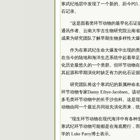
寒武纪地层中发现了一个新的、距今约5
石记录。
“这是固着类环节动物的最早化石证
通讯作者、云南大学古生物研究院云南省
成果为研究团队了解早期生物多样性大爆
作为在寒武纪生命大爆发中出现的类
在当今的陆地和海洋生态系统中起着举足
化历史最悠久的一个类群。但环节动物在
其起源和早期演化时缺乏有力的化石证据
研究团队将这个寒武纪的新属种命名为“丹尼
环节动物专家Danny Eibye-Jaco
多毛类环节动物中的长手沙虫科。这是现
动物由同一个最近共同祖先演化而来，统
“现生环节动物在现代海洋中有各种
寒武纪环节动物可能都是在海底爬行，而
学的 Luke Parry博士表示。