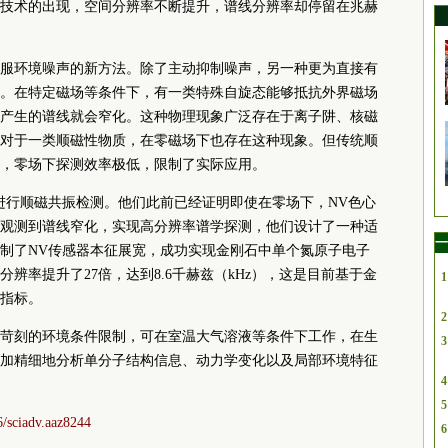
技术的出现，空间分辨率不断提升，谱线分辨率却停留在兆赫
服环境噪声的新方法。除了主动抑制噪声，另一种更为直接有
。在特定磁场等条件下，有一类特殊自旋态能够抵抗外界磁场
产生的谱线就会窄化。这种物理现象广泛存在于离子阱、核磁
对于一类顺磁性物质，在零磁场下也存在这种现象。但传统顺
，零场下探测效率极低，限制了实际应用。
进行顺磁共振检测。他们此前已经证明即使在零场下，NV色心
观测到谱线窄化，实现高分辨率谱学探测，他们设计了一种适
一
制了NV传感器本征展宽，成功实现金刚石中单个氮原子电子
辨率提升了27倍，达到8.6千赫兹（kHz），这是目前基于金
1
指标。
2
苛刻的环境条件限制，可在室温大气溶液等条件下工作，在生
3
加精细地分析单分子结构信息、动力学变化以及局部环境特征
4
5
6/sciadv.aaz8244
6