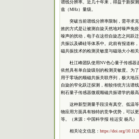
谱线分辨率。近几十年来，得益于新探测
兹（MHz）量级。
突破当前谱线分辨率限制，需寻求克
效的方式是让被测自旋天然地对噪声免疫
噪声的扰动，电子在这些自旋态之间跃迁
共振以及磷硅等体系中。此前有报道称，
磁共振技术的检测灵敏度与磁场大小相关
杜江峰团队使用NV色心量子传感器
依然具有单自旋级别的检测灵敏度。为了
用于零场的顺磁共振关联序列，极大地压
自旋的窄化跃迁探测，相较传统方法谱线分
刚石量子传感器微观顺磁共振谱学的最高
这种新型测量手段没有真空、低温等
物应用方面具有独特的竞争优势，可以更
等。（来源：中国科学报 桂运安 杨凡）
相关论文信息：
https://doi.org/10.112