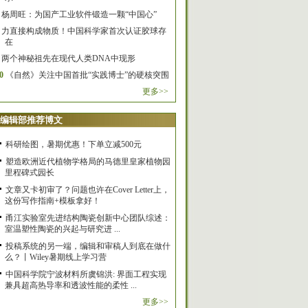
杨周旺：为国产工业软件锻造一颗“中国心”
力直接构成物质！中国科学家首次认证胶球存
在
两个神秘祖先在现代人类DNA中现形
0
《自然》关注中国首批“实践博士”的硬核突围
更多>>
编辑部推荐博文
科研绘图，暑期优惠！下单立减500元
塑造欧洲近代植物学格局的马德里皇家植物园
里程碑式园长
文章又卡初审了？问题也许在Cover Letter上，
这份写作指南+模板拿好！
甬江实验室先进结构陶瓷创新中心团队综述：
室温塑性陶瓷的兴起与研究进 ...
投稿系统的另一端，编辑和审稿人到底在做什
么？丨Wiley暑期线上学习营
中国科学院宁波材料所虞锦洪: 界面工程实现
兼具超高热导率和透波性能的柔性 ...
更多>>