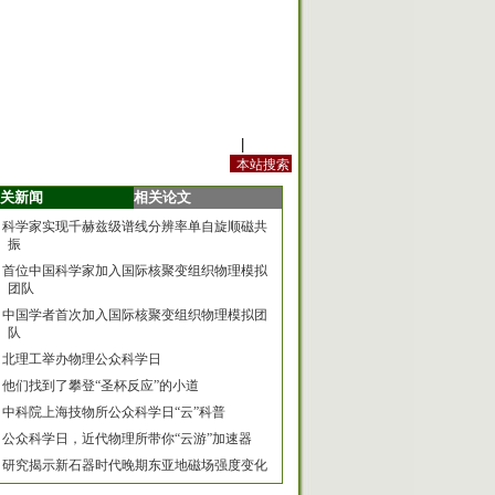
站内规定
|
手机版
关新闻
相关论文
科学家实现千赫兹级谱线分辨率单自旋顺磁共
振
首位中国科学家加入国际核聚变组织物理模拟
团队
中国学者首次加入国际核聚变组织物理模拟团
队
北理工举办物理公众科学日
他们找到了攀登“圣杯反应”的小道
中科院上海技物所公众科学日“云”科普
公众科学日，近代物理所带你“云游”加速器
研究揭示新石器时代晚期东亚地磁场强度变化