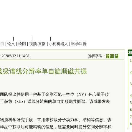
信息科学
|
地球科学
|
数理科学
|
管理综合
项目
|
论文
|
绘图
|
视频·直播
|
小柯机器人
|
医学科普
相
/12 11:14:08
选择字号：
小
中
大
1
兹级谱线分辨率单自旋顺磁共振
2
3
团队提出并使用一种基于金刚石氮—空位（NV）色心量子传
4
千赫兹（kHz）谱线分辨率的单自旋顺磁共振谱。该成果发表
5
6
7
物质科学研究手段，常用来获取分子动力学、结构等信息。该
8
样品中获取尽可能精确的信息，这需要同时提升空间分辨率和