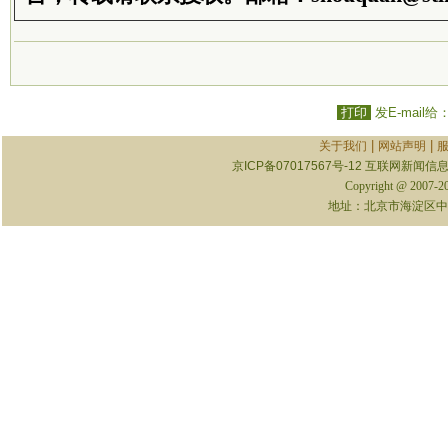
打印
发E-mail给
|
|
关于我们
网站声明
京ICP备07017567号-12
互联网新闻信息服
Copyright @ 2007-
地址：北京市海淀区中关村