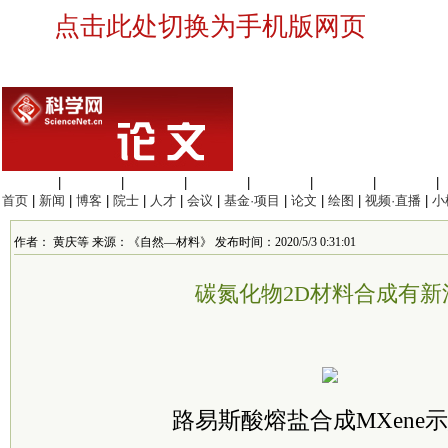
点击此处切换为手机版网页
生命科学
|
医学科学
|
化学科学
|
工程材料
|
信息科学
|
地球科学
|
数理科学
|
首页
|
新闻
|
博客
|
院士
|
人才
|
会议
|
基金·项目
|
论文
|
绘图
|
视频·直播
|
小
作者： 黄庆等 来源：《自然—材料》 发布时间：2020/5/3 0:31:01
碳氮化物2D材料合成有新
路易斯酸熔盐合成MXene