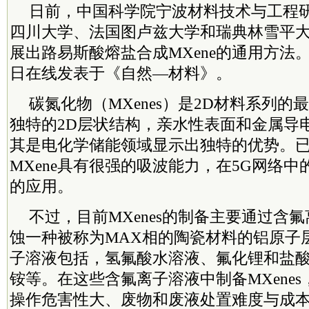
日前，中国科学院宁波材料技术与工程
四川大学、法国图卢兹大学和瑞典林雪平
展出路易斯酸熔盐合成MXene的通用方法
日在线发表于《自然—材料》。
碳氮化物（MXenes）是2D材料系列
独特的2D层状结构，亲水性表面和金属导
其是电化学储能领域显示出独特的优势。
MXene具有很强的吸波能力，在5G网络
的应用。
不过，目前MXenes的制备主要通过含
蚀一种被称为MAX相的陶瓷材料的铝原子
子溶液包括，氢氟酸水溶液、氟化锂和盐
铵等。在这些含氟离子溶液中制备MXene
操作危害性大、废物和废液处置难度与成