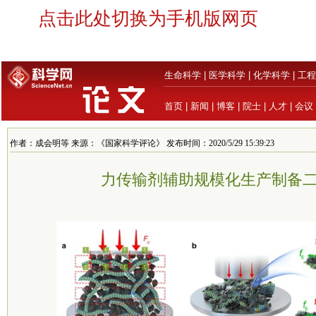
点击此处切换为手机版网页
生命科学
|
医学科学
|
化学科学
|
工程
首页
|
新闻
|
博客
|
院士
|
人才
|
会议
作者：成会明等 来源：《国家科学评论》 发布时间：2020/5/29 15:39:23
力传输剂辅助规模化生产制备