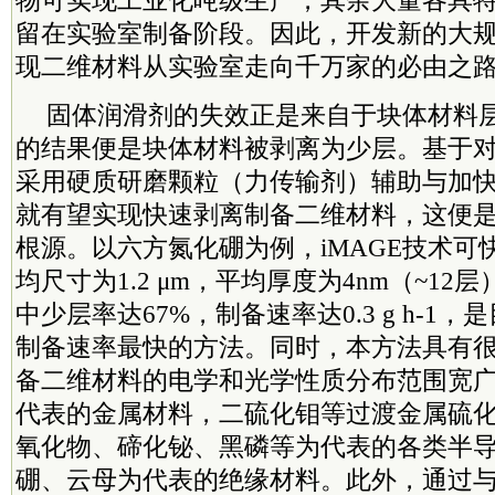
物可实现工业化吨级生产，其余大量各具
留在实验室制备阶段。因此，开发新的大
现二维材料从实验室走向千万家的必由之
固体润滑剂的失效正是来自于块体材料
的结果便是块体材料被剥离为少层。基于
采用硬质研磨颗粒（力传输剂）辅助与加
就有望实现快速剥离制备二维材料，这便是i
根源。以六方氮化硼为例，iMAGE技术可
均尺寸为1.2 μm，平均厚度为4nm（~1
中少层率达67%，制备速率达0.3 g h-1
制备速率最快的方法。同时，本方法具有
备二维材料的电学和光学性质分布范围宽
代表的金属材料，二硫化钼等过渡金属硫
氧化物、碲化铋、黑磷等为代表的各类半
硼、云母为代表的绝缘材料。此外，通过