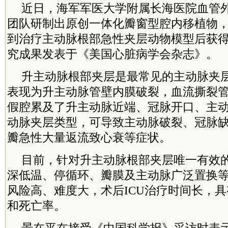
近日，海军军医大学附属长海医院血管
团队研制出原创一体化瓣窗型腔内移植物
到治疗主动脉根部急性夹层动物模型后获
究成果发表于《美国心脏病学会杂志》。
升主动脉根部夹层是最常见的主动脉夹层
表现为升主动脉管壁内膜破裂，血流撕裂
假腔累及了升主动脉近端、冠脉开口、主
动脉夹层类型，可导致主动脉破裂、冠脉
瓣急性大量返流致心衰等症状。
目前，针对升主动脉根部夹层唯一有效
深低温、停循环、瓣膜及主动脉广泛置换
风险高、难度大，术后ICU治疗时间长，
和死亡率。