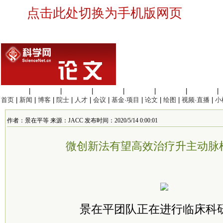
点击此处切换为手机版网页
生命科学
|
医学科学
|
化学科学
|
工程材料
|
信息科学
|
地球科学
|
数理科学
|
首页
|
新闻
|
博客
|
院士
|
人才
|
会议
|
基金·项目
|
论文
|
绘图
|
视频·直播
|
小
作者：景在平等 来源：JACC 发布时间：2020/5/14 0:00:01
微创新法有望高效治疗升主动脉
景在平团队正在进行临床科