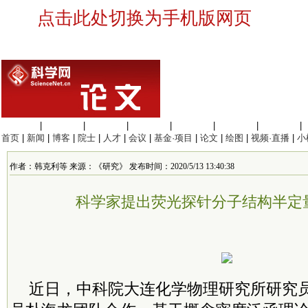
点击此处切换为手机版网页
生命科学
|
医学科学
|
化学科学
|
工程材料
|
信息科学
|
地球科学
|
数理科学
|
首页
|
新闻
|
博客
|
院士
|
人才
|
会议
|
基金·项目
|
论文
|
绘图
|
视频·直播
|
小
作者：韩克利等 来源：《研究》 发布时间：2020/5/13 13:40:38
科学家提出荧光探针分子结构半定
近日，
中科院
大连化学物理研究所研究