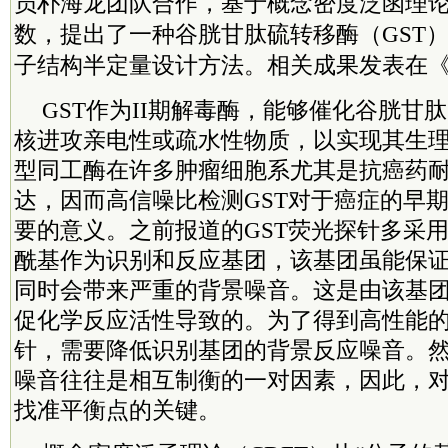
员朴海龙团队合作，基于概念密度泛函理
数，提出了一种谷胱甘肽硫转移酶（GST
子结构半定量设计方法。相关成果发表在
GST作为II期解毒酶，能够催化谷胱甘
核进攻亲电性或疏水性物质，以实现其生
型同工酶在许多肿瘤细胞系尤其是抗癌药
达，因而高信噪比检测GST对于癌症的早
要的意义。之前报道的GST荧光探针多采用
酰基作为识别和反应基团，该基团虽能保
同时会带来严重的背景噪音。这是由该基团
促化学反应活性导致的。为了得到高性能的
针，需要降低识别基团的背景反应噪音。
噪音往往是相互制衡的一对因素，因此，
找准平衡点的关键。