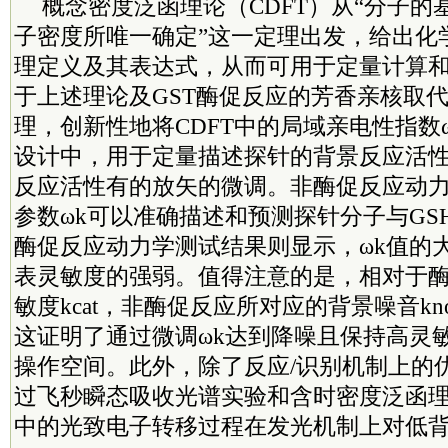
概念密度泛函理论（CDFT）从“分子的
子密度所唯一确定”这一定理出发，给出化
理定义及其表达式，从而可用于定量计算
于上述理论及GST酶促反应的芳香亲核取代
理，创新性地将CDFT中的局域亲电性指数
设计中，用于定量描述探针的背景反应活
反应活性有的放矢的微调。非酶促反应动
参数ωk可以准确描述和预测探针分子与GS
酶促反应动力学测试结果则显示，ωk值的
表灵敏度的强弱。值得注意的是，相对于
敏度kcat，非酶促反应所对应的背景噪音kn
这证明了通过微调ωk达到降噪且保持高灵
操作空间。此外，除了反应/识别机制上的
过飞秒瞬态吸收光谱实验和含时密度泛函
中的光致电子转移过程在发光机制上对低