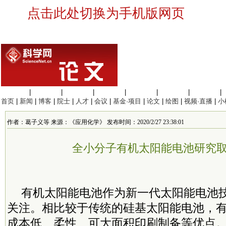
点击此处切换为手机版网页
生命科学
|
医学科学
|
化学科学
|
工程材料
|
信息科学
|
地球科学
|
数理科学
|
首页
|
新闻
|
博客
|
院士
|
人才
|
会议
|
基金·项目
|
论文
|
绘图
|
视频·直播
|
小
作者：葛子义等 来源：《应用化学》 发布时间：2020/2/27 23:38:01
全小分子有机太阳能电池研究
有机太阳能电池作为新一代太阳能电池
关注。相比较于传统的硅基太阳能电池，
成本低、柔性、可大面积印刷制备等优点