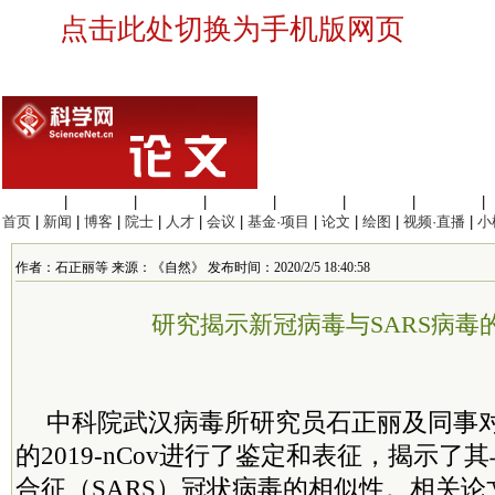
点击此处切换为手机版网页
生命科学
|
医学科学
|
化学科学
|
工程材料
|
信息科学
|
地球科学
|
数理科学
|
首页
|
新闻
|
博客
|
院士
|
人才
|
会议
|
基金·项目
|
论文
|
绘图
|
视频·直播
|
小
作者：石正丽等 来源：《自然》 发布时间：2020/2/5 18:40:58
研究揭示新冠病毒与SARS病毒
中
科院
武汉病毒所研究员石正丽及同事
的2019-nCov进行了鉴定和表征，揭示
合征（SARS）冠状病毒的相似性。相关论