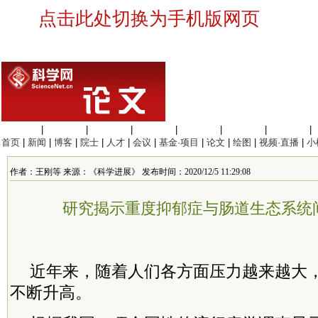
点击此处切换为手机版网页
生命科学
|
医学科学
|
化学科学
|
工程材料
|
信息科学
|
地球科学
|
数理科学
|
首页
|
新闻
|
博客
|
院士
|
人才
|
会议
|
基金·项目
|
论文
|
绘图
|
视频·直播
|
小
作者：王刚等 来源：《科学进展》 发布时间：2020/12/5 11:29:08
研究揭示重度抑郁症与肠道生态系统
近年来，随着人们各方面压力越来越大
不断升高。