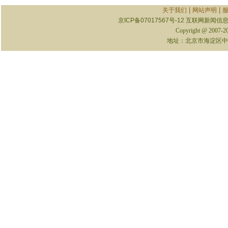
|
|
关于我们
网站声明
京ICP备07017567号-12
互联网新闻信息服
Copyright @ 2007-
地址：北京市海淀区中关村