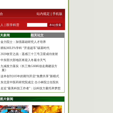
合
站内规定
|
手机版
器人
|
医学科普
关新闻
相关论文
金力院士：加强基础研究人才培养
耕耘MILPA学科 “开道超车”碳基时代
2020收官之战：遥感三十三号卫星成功发射
中东部大部地区将迎入冬最冷天气
九城发力落实《长三角G60科创走廊建设方
案》
这本创刊105年的期刊开启“免费共享”新模式
东北亚中医药研究院成立 仝小林院士任院长
走近“最美科技工作者”：以科技力量托举梦想
图片新闻