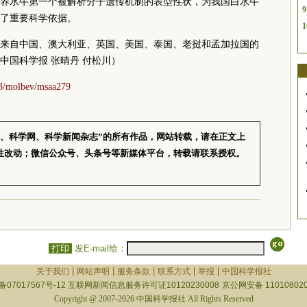
养水牛第一个被解析分子遗传机制的表型性状，为我国白水牛
9
了重要科学依据。
1
来自中国、澳大利亚、英国、美国、泰国、老挝和孟加拉国的
中国科学报 张晴丹 付松川）
093/molbev/msaa279
报、科学网、科学新闻杂志”的所有作品，网站转载，请在正文上
性改动；微信公众号、头条号等新媒体平台，转载请联系授权。
打印
发E-mail给：
|
|
|
|
|
关于我们
网站声明
服务条款
联系方式
举报
中国科学报社
备07017567号-12
互联网新闻信息服务许可证10120230008
京公网安备 110108020
Copyright @ 2007-2026 中国科学报社 All Rights Reserved