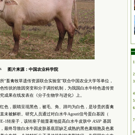
一
1
牛 图片来源：
中国农业科学院
2
所“畜禽牧草遗传资源联合实验室”联合中国农业大学等单位，
3
色性状的致因突变和分子调控机制，为我国白水牛特色遗传资
4
究成果在线发表在《分子生物学与进化》上。
5
红色，眼睛呈现黑色，被毛、角、蹄均为白色，是珍贵的畜禽
6
未被解析。研究人员通过对白水牛Agouti信号蛋白基因（
7
NE-1转座子，该转座子能显著地提高白水牛皮肤中
ASIP
基因
，最终导致白水牛因皮肤基底层缺乏成熟的黑色素细胞及色素
8