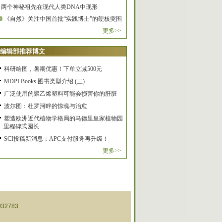
两个神秘祖先在现代人类DNA中现形
0
《自然》关注中国首批“实践博士”的硬核突围
更多>>
编辑部推荐博文
科研绘图，暑期优惠！下单立减500元
MDPI Books 图书类型介绍 (三)
广泛使用的聚乙烯塑料可能会损害你的肝脏
波尔图：杜罗河畔的惊魂与治愈
塑造欧洲近代植物学格局的马德里皇家植物园
里程碑式园长
SCI投稿新消息：APC支付服务再升级！
更多>>
32783