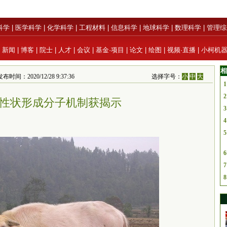
科学
|
医学科学
|
化学科学
|
工程材料
|
信息科学
|
地球科学
|
数理科学
|
管理综
|
新闻
|
博客
|
院士
|
人才
|
会议
|
基金·项目
|
论文
|
绘图
|
视频·直播
|
小柯机
相
020/12/28 9:37:36
选择字号：
小
中
大
1
2
性状形成分子机制获揭示
3
4
5
6
7
8