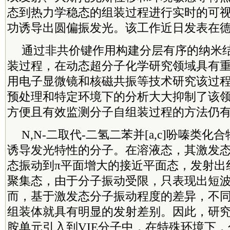
态到热力学稳态的组装过程进行实时的可
功诱导出圆偏振发光。该工作近日发表在
通过非共价键作用构建分层有序的纳米
装过程，在动态超分子化学研究领域具有
用电子显微镜和核磁共振等技术研究该过
预处理和特定环境下的分析大大抑制了该
方便且有效监测分子自组装过程的方法仍
N,N-二取代-二氢二苯并[a,c]吩嗪类
诱导发光特性的分子。在溶液态，其激发
态振动到π平面增大的接近平面态，发射出
聚集态，由于分子振动受限，只表现出短
而，基于激发态分子振动程度的差异，不
组装体就具有明显的发射差别。因此，研
胺单元引入到VIE分子中，在特殊环境下