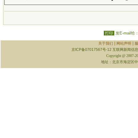
打印
发E-mail给
|
|
关于我们
网站声明
京ICP备07017567号-12
互联网新闻信息服
Copyright @ 2007-
地址：北京市海淀区中关村