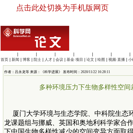
点击此处切换为手机版网页
生命科学
|
医学科学
|
化学科学
|
工程材料
|
信息科学
|
地球科学
|
数理科学
|
首页
|
新闻
|
博客
|
院士
|
人才
|
会议
|
基金·项目
|
论文
|
绘图
|
视频·直播
|
小
作者：吕永龙等 来源：《科学进展》 发布时间：2020/11/22 16:28:11
多种环境压力下生物多样性空间
厦门大学环境与生态学院、
中科院
生态
龙课题组与挪威、英国和奥地利科学家合
下中国生物多样性减少的空间变异方面取