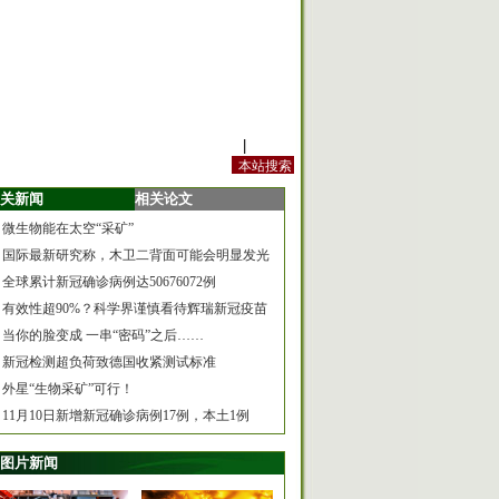
站内规定
|
手机版
关新闻
相关论文
微生物能在太空“采矿”
国际最新研究称，木卫二背面可能会明显发光
全球累计新冠确诊病例达50676072例
有效性超90%？科学界谨慎看待辉瑞新冠疫苗
当你的脸变成 一串“密码”之后……
新冠检测超负荷致德国收紧测试标准
外星“生物采矿”可行！
11月10日新增新冠确诊病例17例，本土1例
图片新闻