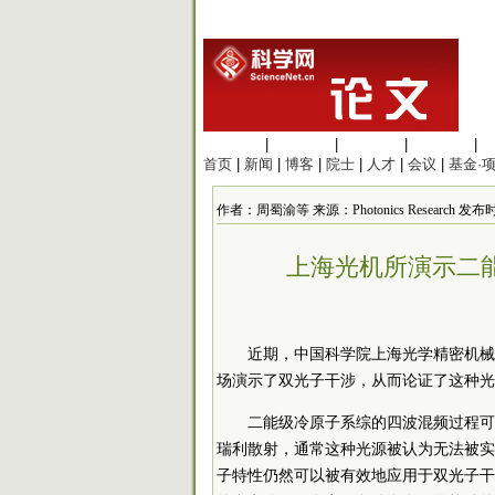
生命科学
|
医学科学
|
化学科学
|
工程材料
|
首页
|
新闻
|
博客
|
院士
|
人才
|
会议
|
基金·
作者：周蜀渝等 来源：Photonics Research 发布时间：2
上海光机所演示二
近期，中国
科学院
上海光学精密机械
场演示了双光子干涉，从而论证了这种光场的实用
二能级冷原子系综的四波混频过程可
瑞利散射，通常这种光源被认为无法被实
子特性仍然可以被有效地应用于双光子干