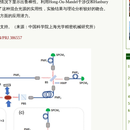
示出鲁棒性。利用Hong-Ou-Mandel干涉仪和Hanbury
验演示了这种混合光源的实用性，实验结果与理论分析较好的吻合。
方面的应用潜力。
支持。（来源：中国科学院上海光学精密机械研究所）
64/PRJ.386557
一
1
2
3
4
5
6
7