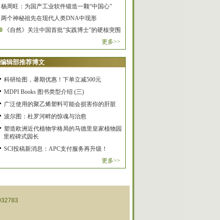
杨周旺：为国产工业软件锻造一颗“中国心”
两个神秘祖先在现代人类DNA中现形
0
《自然》关注中国首批“实践博士”的硬核突围
更多>>
编辑部推荐博文
科研绘图，暑期优惠！下单立减500元
MDPI Books 图书类型介绍 (三)
广泛使用的聚乙烯塑料可能会损害你的肝脏
波尔图：杜罗河畔的惊魂与治愈
塑造欧洲近代植物学格局的马德里皇家植物园
里程碑式园长
SCI投稿新消息：APC支付服务再升级！
更多>>
32783