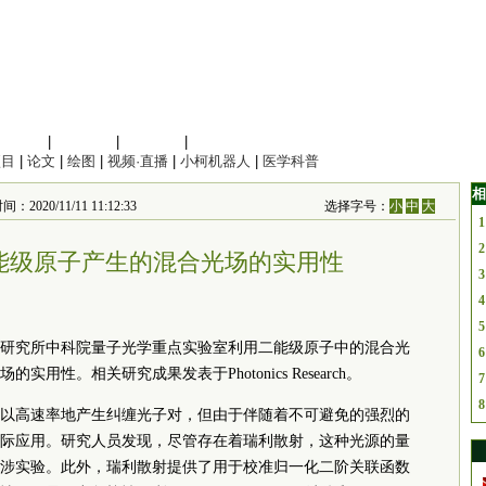
信息科学
|
地球科学
|
数理科学
|
管理综合
项目
|
论文
|
绘图
|
视频·直播
|
小柯机器人
|
医学科普
相
020/11/11 11:12:33
选择字号：
小
中
大
1
2
能级原子产生的混合光场的实用性
3
4
5
研究所
中
科院
量子光学重点实验室利用二能级原子中的混合光
6
性。相关研究成果发表于Photonics Research。
7
8
以高速率地产生纠缠光子对，但由于伴随着不可避免的强烈的
际应用。研究人员发现，尽管存在着瑞利散射，这种光源的量
涉实验。此外，瑞利散射提供了用于校准归一化二阶关联函数