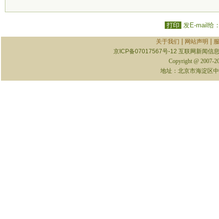
打印
发E-mail给
|
|
关于我们
网站声明
京ICP备07017567号-12
互联网新闻信息服
Copyright @ 2007-
地址：北京市海淀区中关村