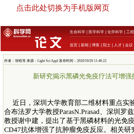
点击此处切换为手机版网页
生命科学
|
医学科学
|
化学科学
|
工程
首页
|
新闻
|
博客
|
院士
|
人才
|
会议
作者：张晗等 来源：Light Sci Appl 发布时间：2020/10/20 11:46:22
新研究揭示黑磷光免疫疗法可增强
近日，深圳大学教育部二维材料重点实
合布法罗大学教授ParasN.Prasad、深
教授谢中建，提出了基于黑磷材料的光免
CD47抗体增强了抗肿瘤免疫反应。相关