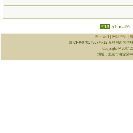
打印
发E-mail给
|
|
关于我们
网站声明
京ICP备07017567号-12
互联网新闻信息服
Copyright @ 2007-
地址：北京市海淀区中关村