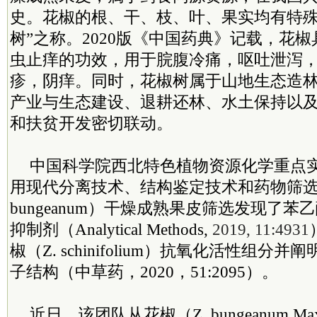
史。花椒的根、干、枝、叶、果实均有特殊
树”之称。2020版《中国药典》记载，花
虫止痒的功效，用于脘腹冷痛，呕吐泄泻
疹，阴痒。同时，花椒树属于山地生态造
产业与生态建设、退耕还林、水土保持以
和扶贫开发密切联动。
中国
科学院
西北特色植物资源化学重点
用现代分离技术、结构鉴定技术和药物筛选
bungeanum）干燥成熟果皮筛选发现了
抑制剂（Analytical Methods,
2019, 11:4931
椒（Z. schinifolium）抗氧化活性组
子结构（中草药，2020，51:2095）。
近日，该团队从花椒（Z. bungeanum M