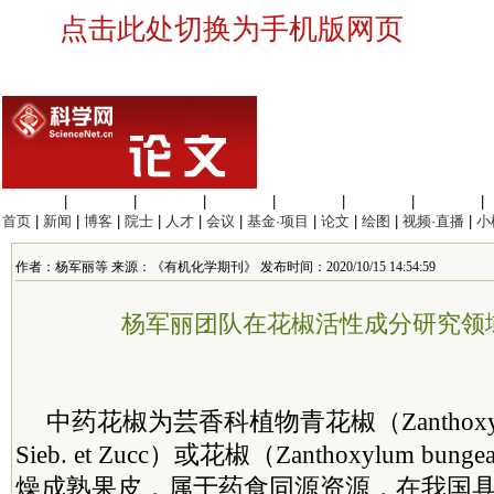
点击此处切换为手机版网页
生命科学
|
医学科学
|
化学科学
|
工程材料
|
信息科学
|
地球科学
|
数理科学
|
首页
|
新闻
|
博客
|
院士
|
人才
|
会议
|
基金·项目
|
论文
|
绘图
|
视频·直播
|
小
作者：杨军丽等 来源：《有机化学期刊》 发布时间：2020/10/15 14:54:59
杨军丽团队在花椒活性成分研究领
中药花椒为芸香科植物青花椒（Zanthoxylum s
Sieb. et Zucc）或花椒（Zanthoxylum bung
燥成熟果皮，属于药食同源资源，在我国具有