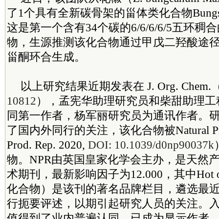
了1个具有全新碳骨架的甾体类化合物Bungste
这是第一个含有34个碳的6/6/6/6/5五环
物，生源推测该化合物通过甲戊二羟酸途径
甾酮环合生成。
以上研究结果近期发表在 J. Org. Chem.
10812
），孟宪华助理研究员和柴甜助理工
同第一作者，杨军丽研究员为通讯作者。
了国内外同行的关注，该化合物被Natural Produc
Prod. Rep. 2020,
DOI: 10.1039/d0np90037k
物。NPR由英国皇家化学会主办，是天然
术期刊，最新影响因子为12.000，其中Hot off 
化合物）是该刊的著名品牌栏目，遴选最
行扼要评述，以期引起研究人员的关注。
值得到了业内普遍认同，已成为显示作者