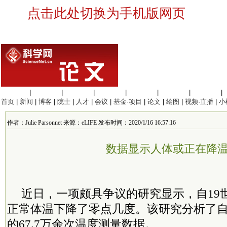
点击此处切换为手机版网页
生命科学
|
医学科学
|
化学科学
|
工程材料
|
信息科学
|
地球科学
|
数理科学
|
首页
|
新闻
|
博客
|
院士
|
人才
|
会议
|
基金·项目
|
论文
|
绘图
|
视频·直播
|
小
作者：Julie Parsonnet 来源：eLIFE 发布时间：2020/1/16 16:57:16
数据显示人体或正在降
近日，一项颇具争议的研究显示，自19
正常体温下降了零点几度。该研究分析了自1
的67.7万余次温度测量数据。