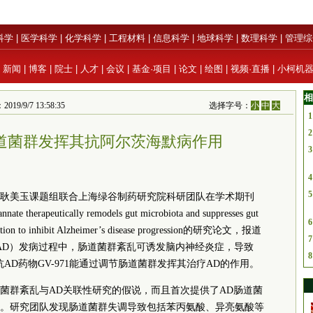
科学
|
医学科学
|
化学科学
|
工程材料
|
信息科学
|
地球科学
|
数理科学
|
管理综
|
新闻
|
博客
|
院士
|
人才
|
会议
|
基金·项目
|
论文
|
绘图
|
视频·直播
|
小柯机
相
/7 13:58:35
选择字号：
小
中
大
1
2
向肠道菌群发挥其抗阿尔茨海默病作用
3
4
5
耿美玉课题组联合上海绿谷制药研究院科研团队在学术期刊
therapeutically remodels gut microbiota and suppresses gut
6
mmation to inhibit Alzheimer’s disease progression的研究论文，报道
7
sease, AD）发病过程中，肠道菌群紊乱可诱发脑内神经炎症，导致
8
AD药物GV-971能通过调节肠道菌群发挥其治疗AD的作用。
菌群紊乱与AD关联性研究的假说，而且首次提供了AD肠道菌
。研究团队发现肠道菌群失调导致包括苯丙氨酸、异亮氨酸等