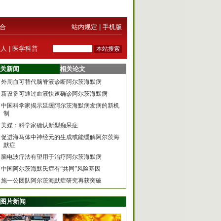
合
站内规定
|
手机版
器人
|
医学科普
关新闻
相关论文
外周血可替代脑脊液诊断阿尔茨海默病
新设备可通过血液快速确诊阿尔茨海默病
中国科学家揭示延缓阿尔茨海默病发病的新机
制
美媒：科学家确认新型痴呆症
促进海马体中神经元的生成或能缓解阿尔茨海
默症
脑电波疗法有望用于治疗阿尔茨海默病
中国阿尔茨海默氏症有“共同”风险基因
施一公团队阿尔茨海默症研究再获突破
图片新闻