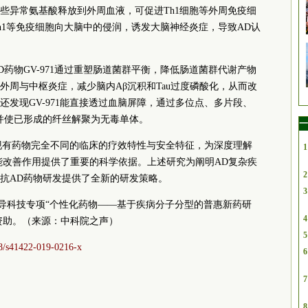
些异常氨基酸释放到外周血液，可促进Th1细胞等外周免疫细
h1等免疫细胞向大脑中的侵润，诱发大脑神经炎症，导致AD认
药物GV-971通过重塑肠道菌群平衡，降低肠道菌群代谢产物
外周与中枢炎症，减少脑内Aβ沉积和Tau过度磷酸化，从而改
发现GV-971能直接透过血脑屏障，通过多位点、多片段、
，并使已形成的纤丝解聚为无毒单体。
一
与现有药物完全不同的临床的疗效特性与安全特征，为深度理解
1
知功能改善作用提供了重要的科学依据。上述研究为阐明AD复杂疾
2
抗AD药物研发提供了全新的研发策略。
3
导科技专项“个性化药物——基于疾病分子分型的普惠新药研
4
资助。（来源：中科院之声）
5
38/s41422-019-0216-x
6
7
8