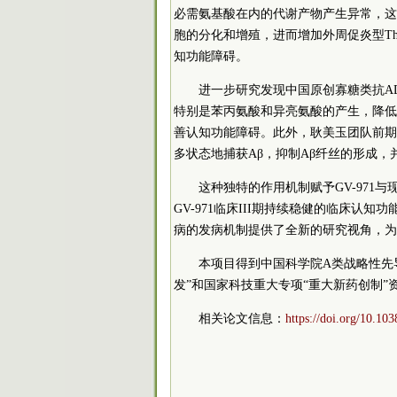
必需氨基酸在内的代谢产物产生异常，这
胞的分化和增殖，进而增加外周促炎型T
知功能障碍。
进一步研究发现中国原创寡糖类抗AD
特别是苯丙氨酸和异亮氨酸的产生，降低
善认知功能障碍。此外，耿美玉团队前期还
多状态地捕获Aβ，抑制Aβ纤丝的形成
这种独特的作用机制赋予GV-971
GV-971临床III期持续稳健的临床认
病的发病机制提供了全新的研究视角，为
本项目得到中国
科学院
A类战略性先
发”和国家科技重大专项“重大新药创制”
相关论文信息：
https://doi.org/10.10