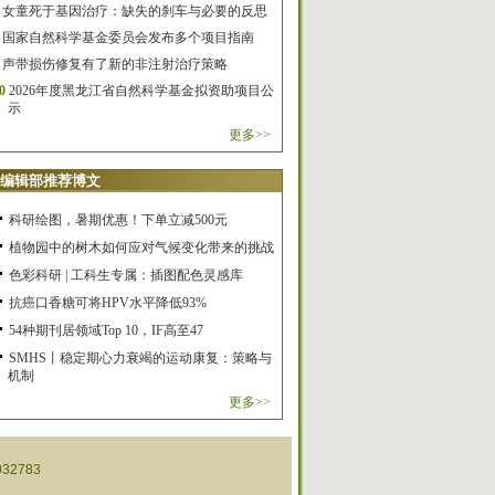
女童死于基因治疗：缺失的刹车与必要的反思
国家自然科学基金委员会发布多个项目指南
声带损伤修复有了新的非注射治疗策略
0
2026年度黑龙江省自然科学基金拟资助项目公
示
更多>>
编辑部推荐博文
科研绘图，暑期优惠！下单立减500元
植物园中的树木如何应对气候变化带来的挑战
色彩科研 | 工科生专属：插图配色灵感库
抗癌口香糖可将HPV水平降低93%
54种期刊居领域Top 10，IF高至47
SMHS丨稳定期心力衰竭的运动康复：策略与
机制
更多>>
32783