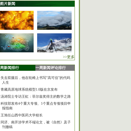
图片新闻
>>更多
周新闻排行
一周新闻评论排行
失去双腿后，他在轮椅上书写“高可信”的代码
人生
青藏高原地球系统模型1.0版在京发布
汤涛院士专访王虹：菲尔兹奖得主的数学之路
科技部发布4个重大专项、1个重点专项项目申
报指南
王旭任山西中医药大学校长
同济、南开涉学术不端论文，被《自然》及子
刊撤稿