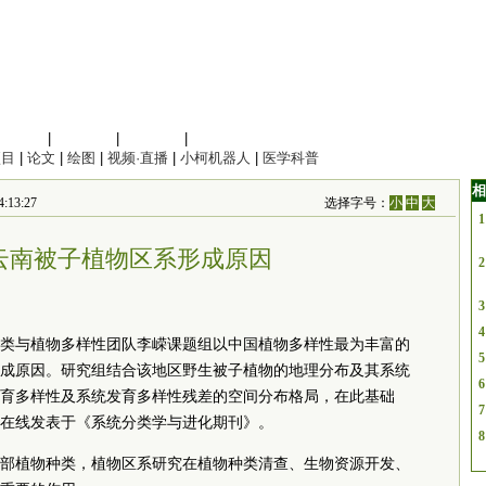
信息科学
|
地球科学
|
数理科学
|
管理综合
项目
|
论文
|
绘图
|
视频·直播
|
小柯机器人
|
医学科普
相
13:27
选择字号：
小
中
大
1
云南被子植物区系形成原因
2
3
4
类与植物多样性团队李嵘课题组以中国植物多样性最为丰富的
5
成原因。研究组结合该地区野生被子植物的地理分布及其系统
6
育多样性及系统发育多样性残差的空间分布格局，在此基础
7
在线发表于《系统分类学与进化期刊》。
8
部植物种类，植物区系研究在植物种类清查、生物资源开发、