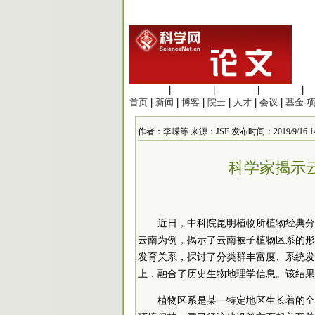
生命科学
|
医学科学
|
化学科学
|
工程材料
|
首页
|
新闻
|
博客
|
院士
|
人才
|
会议
|
基金·
作者：李嵘等 来源：JSE 发布时间：2019/9/16 14:
科学家揭示
近日，中科院昆明植物所植物经典分
云南为例，揭示了云南被子植物区系的形
发育关系，探讨了分类群丰富度、系统发
上，融合了历史生物地理学信息。该结果
植物区系是某一特定地区生长着的全