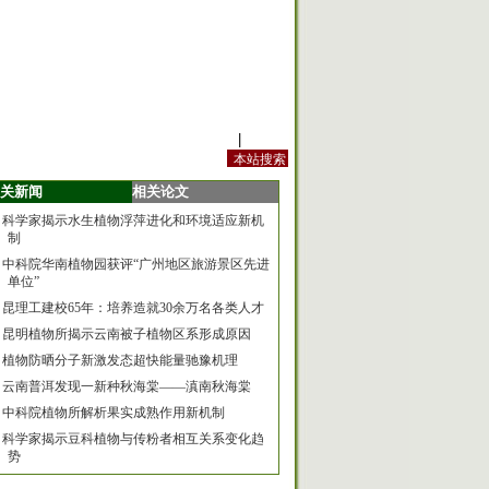
站内规定
|
手机版
关新闻
相关论文
科学家揭示水生植物浮萍进化和环境适应新机
制
中科院华南植物园获评“广州地区旅游景区先进
单位”
昆理工建校65年：培养造就30余万名各类人才
昆明植物所揭示云南被子植物区系形成原因
植物防晒分子新激发态超快能量驰豫机理
云南普洱发现一新种秋海棠——滇南秋海棠
中科院植物所解析果实成熟作用新机制
科学家揭示豆科植物与传粉者相互关系变化趋
势