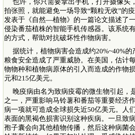
也许，你只需要拿出手机，打开摄像头
拍张照，就能避免一场导致“颗粒无收”的疫
发表于《自然—植物》的一篇论文描述了
侵染番茄植株的智能手机传感器。该系统
的方式，帮助对抗破坏性作物病害。
据统计，植物病害会造成约20%~40%
粮食安全造成了严重威胁。在美国，估计
物物种和植物病原体的引入而造成的作物损
元和215亿美元。
晚疫病由名为致病疫霉的微生物引起，
之一，严重影响马铃薯和番茄等重要经济
病一项就可造成全球损失近50亿美元。人
表面的黑褐色损害识别这种疾病。一旦致
孢子囊会向其他植物传播，然后这种病菌