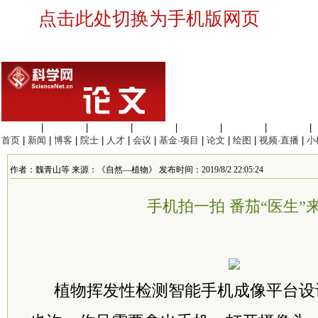
点击此处切换为手机版网页
生命科学
|
医学科学
|
化学科学
|
工程材料
|
信息科学
|
地球科学
|
数理科学
|
首页
|
新闻
|
博客
|
院士
|
人才
|
会议
|
基金·项目
|
论文
|
绘图
|
视频·直播
|
小
作者：魏青山等 来源：《自然—植物》 发布时间：2019/8/2 22:05:24
手机拍一拍 番茄“医生”
植物挥发性检测智能手机成像平台