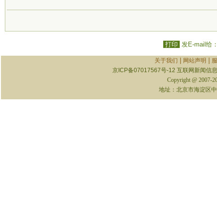
打印
发E-mail给
|
|
关于我们
网站声明
京ICP备07017567号-12
互联网新闻信息服
Copyright @ 2007-
地址：北京市海淀区中关村