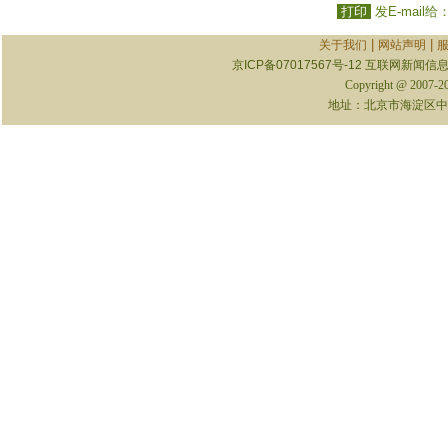
打印
发E-mail给
|
|
关于我们
网站声明
京ICP备07017567号-12
互联网新闻信息服
Copyright @ 2007-
地址：北京市海淀区中关村