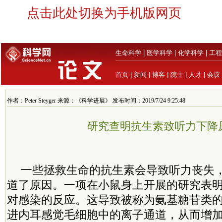
点击此处切换为手机版网页
生命科学
|
医学科学
|
化学科学
|
工程
首页
|
新闻
|
博客
|
院士
|
人才
|
会议
作者：Peter Steyger 来源：《科学进展》 发布时间：2019/7/24 9:25:48
研究查明抗生素致听力下降
一些拯救生命的抗生素会导致听力丧失
道了原因。一项在小鼠身上开展的研究表
对感染的反应。这导致被称为氨基糖苷类
进内耳感觉毛细胞中的离子通道，从而增