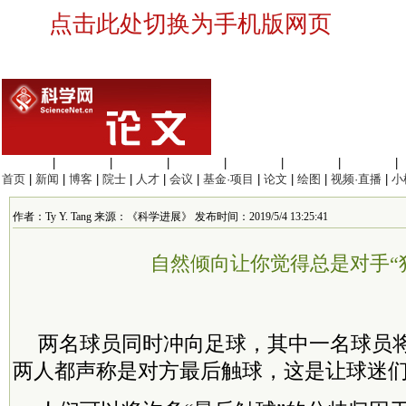
点击此处切换为手机版网页
生命科学
|
医学科学
|
化学科学
|
工程材料
|
信息科学
|
地球科学
|
数理科学
|
首页
|
新闻
|
博客
|
院士
|
人才
|
会议
|
基金·项目
|
论文
|
绘图
|
视频·直播
|
小
作者：Ty Y. Tang 来源：《科学进展》 发布时间：2019/5/4 13:25:41
自然倾向让你觉得总是对手“
两名球员同时冲向足球，其中一名球员
两人都声称是对方最后触球，这是让球迷