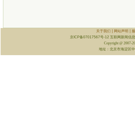
|
|
关于我们
网站声明
京ICP备07017567号-12
互联网新闻信息服
Copyright @ 2007-
地址：北京市海淀区中关村