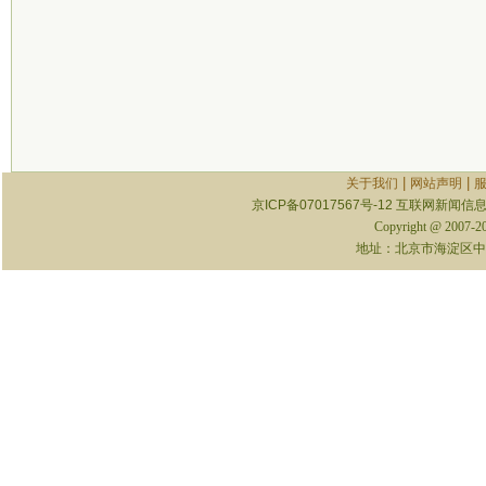
|
|
关于我们
网站声明
京ICP备07017567号-12
互联网新闻信息服
Copyright @ 2007-
地址：北京市海淀区中关村