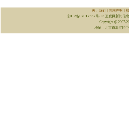
|
|
关于我们
网站声明
京ICP备07017567号-12
互联网新闻信息服
Copyright @ 2007-
地址：北京市海淀区中关村