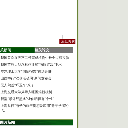
站内规定
|
手机版
关新闻
相关论文
我国首次在天宫二号完成植物生长全过程实验
我国首艘大型浮标作业船“向阳红22”下水
华东理工大学“国情报告”首场开讲
山西举行“双创活动周”新闻发布会
无人驾驶“环卫车”来了
上海交通大学揭示入睡困难新机制
新型“紫外线墨水”让你晒得有“个性”
上海举行“电子的非平衡态及应用”青年学者论
坛
图片新闻