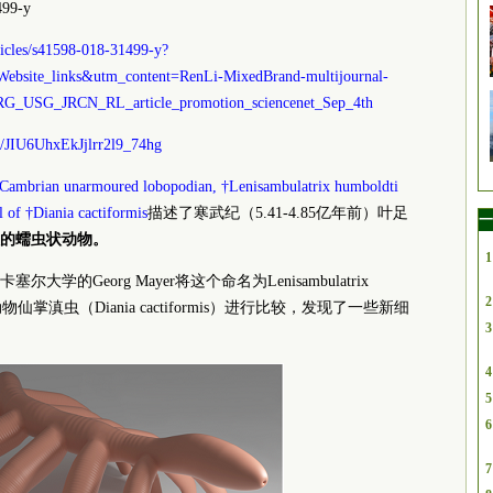
99-y
ticles/s41598-018-31499-y?
bsite_links&utm_content=RenLi-MixedBrand-multijournal-
ORG_USG_JRCN_RL_article_promotion_sciencenet_Sep_4th
s/JIU6UhxEkJjlrr2l9_74hg
Cambrian unarmoured lobopodian, †Lenisambulatrix humboldti
l of †Diania cactiformis
描述了寒武纪（5.41-4.85亿年前）叶足
一
的蠕虫状动物。
1
的Georg Mayer将这个命名为Lenisambulatrix
2
仙掌滇虫（Diania cactiformis）进行比较，发现了一些新细
3
4
5
6
7