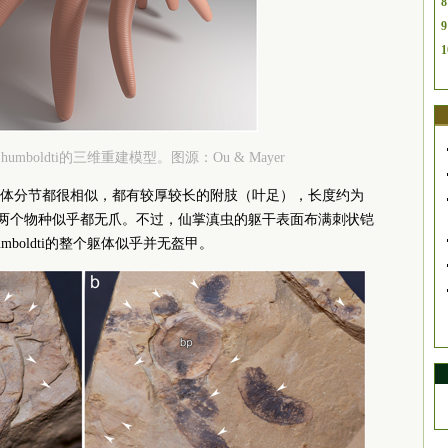
8
9
1
rix humboldti的三维重建模型。图源：Ou & Mayer
体分节都很相似，都有较厚较长的附肢（叶足），长度约为
的是，两个物种似乎都无爪。不过，仙掌滇虫的躯干表面布满刺状铠
mboldti的整个躯体似乎并无盔甲。