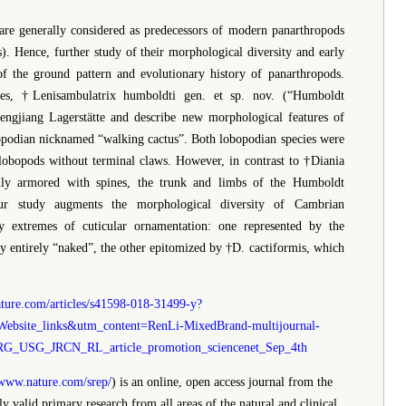
generally considered as predecessors of modern panarthropods
). Hence, further study of their morphological diversity and early
f the ground pattern and evolutionary history of panarthropods.
ies, †Lenisambulatrix humboldti gen. et sp. nov. (“Humboldt
ngjiang Lagerstätte and describe new morphological features of
opodian nicknamed “walking cactus”. Both lobopodian species were
e lobopods without terminal claws. However, in contrast to †Diania
ily armored with spines, the trunk and limbs of the Humboldt
ur study augments the morphological diversity of Cambrian
y extremes of cuticular ornamentation: one represented by the
 entirely “naked”, the other epitomized by †D. cactiformis, which
ature.com/articles/s41598-018-31499-y?
bsite_links&utm_content=RenLi-MixedBrand-multijournal-
ORG_USG_JRCN_RL_article_promotion_sciencenet_Sep_4th
/www.nature.com/srep/
) is an online, open access journal from the
ly valid primary research from all areas of the natural and clinical