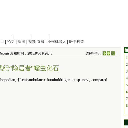
信息科学
|
地球科学
|
数理科学
|
管理综合
项目
|
论文
|
绘图
|
视频·直播
|
小柯机器人
|
医学科普
相
Reports 发布时间：2018/9/30 9:26:43
选择字号：
小
中
大
1
2
武纪“隐居者”蠕虫化石
3
4
ian, †Lenisambulatrix humboldti gen. et sp. nov., compared
5
6
7
8