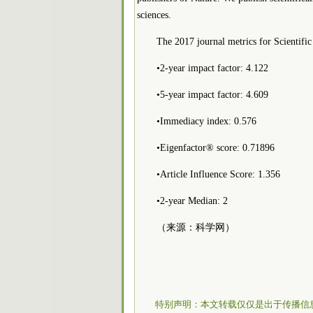
sciences.
The 2017 journal metrics for Scientific
•2-year impact factor: 4.122
•5-year impact factor: 4.609
•Immediacy index: 0.576
•Eigenfactor® score: 0.71896
•Article Influence Score: 1.356
•2-year Median: 2
（来源：科学网）
特别声明：本文转载仅仅是出于传播信