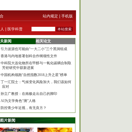
合
站内规定
|
手机版
器人
|
医学科普
关新闻
相关论文
引力波源也可能由“一大二小”三个黑洞组成
香港与内地签署创科合作纲领性文件
中科院大连化物所在甲醇与一氧化碳耦合制取
芳烃研究中获新进展
中国机构领跑“自然指数2018上升之星”榜单
丁一汇院士：气候变化风险加大，我们该如何
应对
孙立广教授：在南极走出自己的脚印
AI为文学角色“测”人格
防控青少年近视，有无良方？
图片新闻