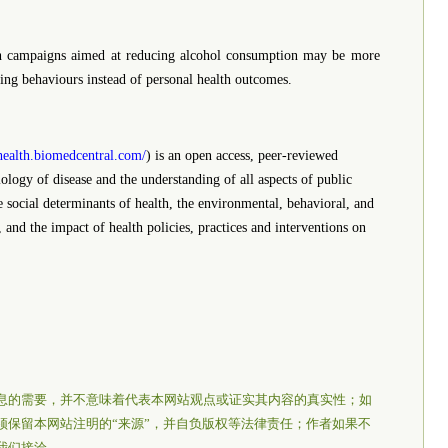
lth campaigns aimed at reducing alcohol consumption may be more
king behaviours instead of personal health outcomes.
health.biomedcentral.com/
) is an open access, peer-reviewed
iology of disease and the understanding of all aspects of public
e social determinants of health, the environmental, behavioral, and
, and the impact of health policies, practices and interventions on
息的需要，并不意味着代表本网站观点或证实其内容的真实性；如
须保留本网站注明的“来源”，并自负版权等法律责任；作者如果不
我们接洽。