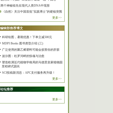
两个神秘祖先在现代人类DNA中现形
0
《自然》关注中国首批“实践博士”的硬核突围
更多>>
编辑部推荐博文
科研绘图，暑期优惠！下单立减500元
MDPI Books 图书类型介绍 (三)
广泛使用的聚乙烯塑料可能会损害你的肝脏
波尔图：杜罗河畔的惊魂与治愈
塑造欧洲近代植物学格局的马德里皇家植物园
里程碑式园长
SCI投稿新消息：APC支付服务再升级！
更多>>
论坛推荐
更多>>