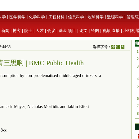
科学
|
医学科学
|
化学科学
|
工程材料
|
信息科学
|
地球科学
|
数理科学
|
管理综
|
新闻
|
博客
|
院士
|
人才
|
会议
|
基金·项目
|
论文
|
绘图
|
视频·直播
|
小柯机
相
:44:36
选择字号：
小
中
大
1
2
 | BMC Public Health
3
mption by non-problematised middle-aged drinkers: a
4
5
6
7
ack-Mayer, Nicholas Morfidis and Jaklin Eliott
8
8-x