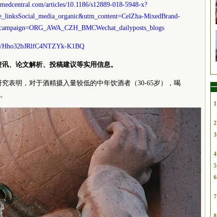
iomedcentral.com/articles/10.1186/s12889-018-5948-x?
linksSocial_media_organic&utm_content=CelZha-MixedBrand-
utm_campaign=ORG_AWA_CZH_BMCWechat_dailyposts_blogs
m/s/Hho32bJRlfC4NTZYk-K1BQ
资讯、论文解析、投稿建议等实用信息。
研究表明，对于酒精摄入量较低的中年饮酒者（30-65岁），喝
一
。
1
2
3
4
5
6
7
8