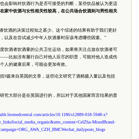
也会影响对饮酒行为是否可接受的判断，某些饮品被认为更适
在家中饮酒与女性相关性较高，在公共场合饮酒则与男性相关
中年饮酒者饮酒的决策过程知之甚少。这个综述的结果有助于我们更好
，以及在尝试减少中年人饮酒量时应该考虑哪些因素。”
度饮酒者饮酒量的公共卫生运动，如果将关注点放在饮酒者可
——比如没有履行自己对他人应尽的职责，可能对他人造成伤
个人的健康后果，可能会更加有效。
包括9篇来自英国的文章，这些论文研究了酒精摄入量以及包括
研究大部分是在英国进行的，所以对于其他国家而言结果的普
ealth.biomedcentral.com/articles/10.1186/s12889-018-5948-x?
linksSocial_media_organic&utm_content=CelZha-MixedBrand-
utm_campaign=ORG_AWA_CZH_BMCWechat_dailyposts_blogs