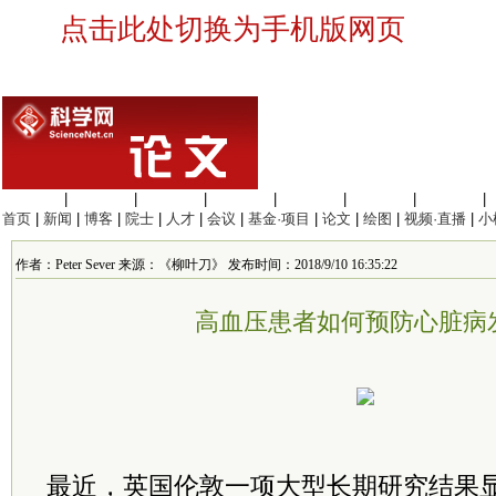
点击此处切换为手机版网页
生命科学
|
医学科学
|
化学科学
|
工程材料
|
信息科学
|
地球科学
|
数理科学
|
首页
|
新闻
|
博客
|
院士
|
人才
|
会议
|
基金·项目
|
论文
|
绘图
|
视频·直播
|
小
作者：Peter Sever 来源：《柳叶刀》 发布时间：2018/9/10 16:35:22
高血压患者如何预防心脏病
最近，英国伦敦一项大型长期研究结果