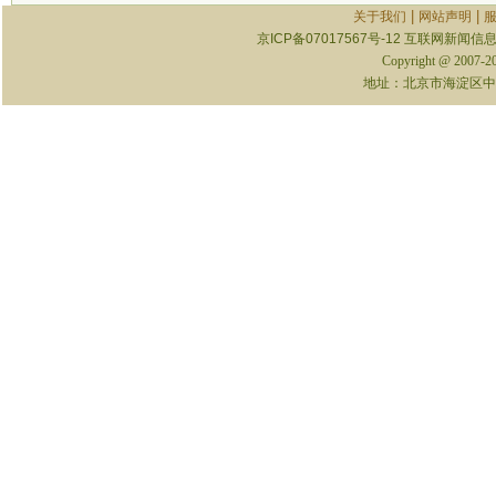
|
|
关于我们
网站声明
京ICP备07017567号-12
互联网新闻信息服
Copyright @ 2007-
地址：北京市海淀区中关村