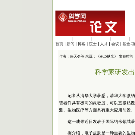
生命科学
|
医学科学
|
化学科学
|
工程材料
|
首页
|
新闻
|
博客
|
院士
|
人才
|
会议
|
基金·
作者：任天令等 来源：《ACS纳米》 发布时间：2018/8
科学家研发出
记者从清华大学获悉，清华大学微纳
该器件具有极高的灵敏度，可以直接贴覆
测、生物医疗等方面具有重大应用前景。
这一成果近日发表于国际纳米领域著
据介绍，电子皮肤是一种重要的生物