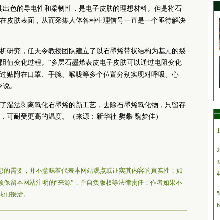
其出色的导电性和柔韧性，是电子皮肤的理想材料。但是将石
在皮肤表面，从而采集人体各种生理信号一直是一个亟待解决
析研究，任天令教授团队建立了以石墨烯带状结构为基元的裂
阻值变化过程。“多层石墨烯表皮电子皮肤可以通过电阻变化
过贴附在口罩、手腕、喉咙等多个位置分别实现对呼吸、心
令说。
了湿法剥离氧化石墨烯的新工艺，去除石墨烯氧化物，只留存
一
，可耐受更高的温度。（来源：新华社 樊攀 魏梦佳
）
1
2
3
息的需要，并不意味着代表本网站观点或证实其内容的真实性；如
4
须保留本网站注明的“来源”，并自负版权等法律责任；作者如果不
5
我们接洽。
6