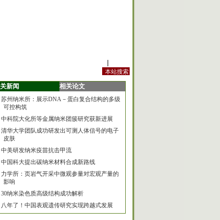
站内规定
|
手机版
关新闻
相关论文
苏州纳米所：展示DNA－蛋白复合结构的多级
可控构筑
中科院大化所等金属纳米团簇研究获新进展
清华大学团队成功研发出可测人体信号的电子
皮肤
中美研发纳米疫苗抗击甲流
中国科大提出碳纳米材料合成新路线
力学所：页岩气开采中微观参量对宏观产量的
影响
30纳米染色质高级结构成功解析
八年了！中国表观遗传研究实现跨越式发展