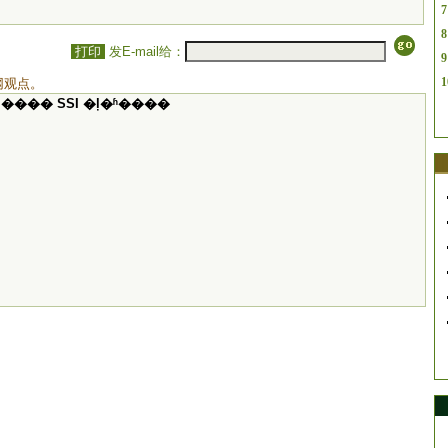
7
8
打印
发E-mail给：
9
1
网观点。
���� SSI �ļ�ʱ����