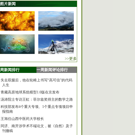
图片新闻
>>更多
周新闻排行
一周新闻评论排行
失去双腿后，他在轮椅上书写“高可信”的代码
人生
青藏高原地球系统模型1.0版在京发布
汤涛院士专访王虹：菲尔兹奖得主的数学之路
科技部发布4个重大专项、1个重点专项项目申
报指南
王旭任山西中医药大学校长
同济、南开涉学术不端论文，被《自然》及子
刊撤稿