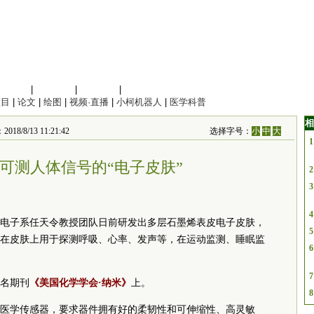
信息科学
|
地球科学
|
数理科学
|
管理综合
项目
|
论文
|
绘图
|
视频·直播
|
小柯机器人
|
医学科普
相
/13 11:21:42
选择字号：
小
中
大
1
可测人体信号的“电子皮肤”
2
3
4
电子系任天令教授团队日前研发出多层石墨烯表皮电子皮肤，
5
在皮肤上用于探测呼吸、心率、发声等，在运动监测、睡眠监
6
7
名期刊
《美国化学学会·纳米》
上。
8
医学传感器，要求器件拥有好的柔韧性和可伸缩性、高灵敏