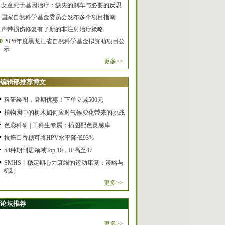
女童死于基因治疗：缺失的刹车与必要的反思
国家自然科学基金委员会发布多个项目指南
声带损伤修复有了新的非注射治疗策略
0
2026年度黑龙江省自然科学基金拟资助项目公
示
更多>>
编辑部推荐博文
科研绘图，暑期优惠！下单立减500元
植物园中的树木如何应对气候变化带来的挑战
色彩科研 | 工科生专属：插图配色灵感库
抗癌口香糖可将HPV水平降低93%
54种期刊居领域Top 10，IF高至47
SMHS丨稳定期心力衰竭的运动康复：策略与
机制
更多>>
论坛推荐
更多>>