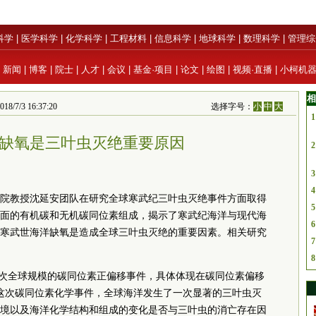
科学
|
医学科学
|
化学科学
|
工程材料
|
信息科学
|
地球科学
|
数理科学
|
管理综
|
新闻
|
博客
|
院士
|
人才
|
会议
|
基金·项目
|
论文
|
绘图
|
视频·直播
|
小柯机
相
3 16:37:20
选择字号：
小
中
大
1
缺氧是三叶虫灭绝重要原因
2
3
4
院教授沈延安团队在研究全球寒武纪三叶虫灭绝事件方面取得
5
面的有机碳和无机碳同位素组成，揭示了寒武纪海洋与现代海
6
寒武世海洋缺氧是造成全球三叶虫灭绝的重要因素。相关研究
7
8
了一次全球规模的碳同位素正偏移事件，具体体现在碳同位素偏移
这次碳同位素化学事件，全球海洋发生了一次显著的三叶虫灭
环境以及海洋化学结构和组成的变化是否与三叶虫的消亡存在因