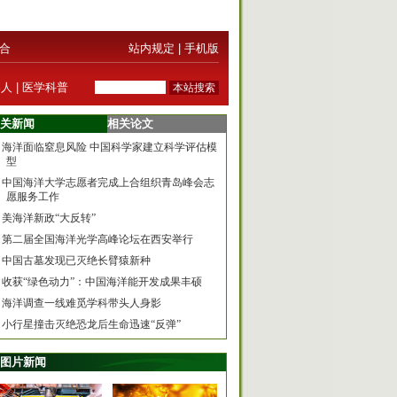
合
站内规定
|
手机版
器人
|
医学科普
关新闻
相关论文
海洋面临窒息风险 中国科学家建立科学评估模
型
中国海洋大学志愿者完成上合组织青岛峰会志
愿服务工作
美海洋新政“大反转”
第二届全国海洋光学高峰论坛在西安举行
中国古墓发现已灭绝长臂猿新种
收获“绿色动力”：中国海洋能开发成果丰硕
海洋调查一线难觅学科带头人身影
小行星撞击灭绝恐龙后生命迅速“反弹”
图片新闻