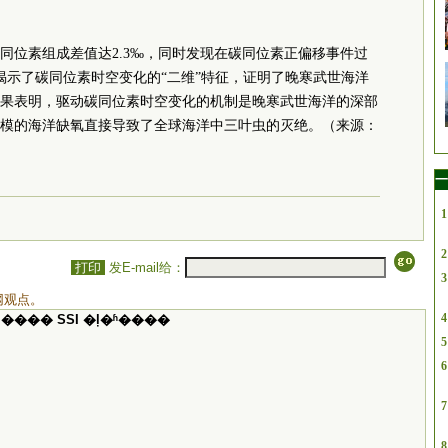
同位素组成差值达2.3‰，同时发现在碳同位素正偏移事件过
揭示了碳同位素时空变化的“二维”特征，证明了晚寒武世海洋
果表明，驱动碳同位素时空变化的机制是晚寒武世海洋的深部
模的海洋缺氧直接导致了全球海洋中三叶虫的灭绝。（来源：
一
1
2
打印
发E-mail给：
3
网观点。
4
���� SSI �ļ�ʱ����
5
6
7
8