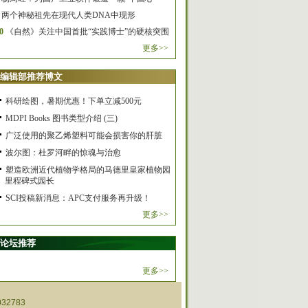
两个神秘祖先在现代人类DNA中现形
0
《自然》关注中国首批“实践博士”的硬核突围
更多>>
编辑部推荐博文
科研绘图，暑期优惠！下单立减500元
MDPI Books 图书类型介绍 (三)
广泛使用的聚乙烯塑料可能会损害你的肝脏
波尔图：杜罗河畔的惊魂与治愈
塑造欧洲近代植物学格局的马德里皇家植物园
里程碑式园长
SCI投稿新消息：APC支付服务再升级！
更多>>
论坛推荐
更多>>
32783