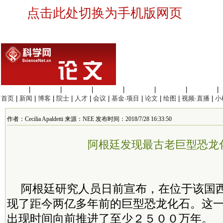
点击此处切换为手机版网页
生命科学
|
医学科学
|
化学科学
|
工程材料
|
信息科学
|
地球科学
|
数理科学
|
首页
|
新闻
|
博客
|
院士
|
人才
|
会议
|
基金·项目
|
论文
|
绘图
|
视频·直播
|
小
作者：Cecilia Apaldetti 来源：NEE 发布时间：2018/7/28 16:33:50
阿根廷发现最古老巨型恐龙
阿根廷研究人员日前宣布，在位于该国
现了距今两亿多年前的巨型恐龙化石。这
出现时间向前推进了至少２５００万年。