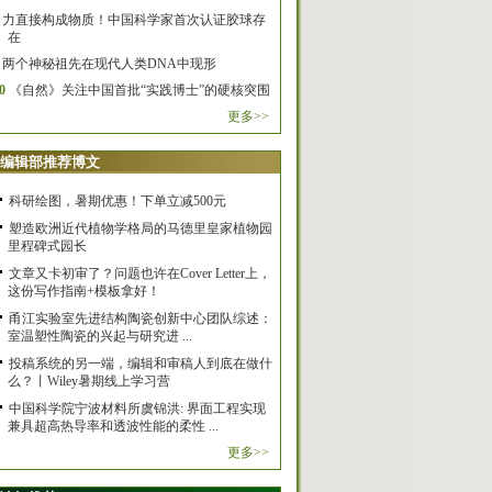
力直接构成物质！中国科学家首次认证胶球存
在
两个神秘祖先在现代人类DNA中现形
0
《自然》关注中国首批“实践博士”的硬核突围
更多>>
编辑部推荐博文
科研绘图，暑期优惠！下单立减500元
塑造欧洲近代植物学格局的马德里皇家植物园
里程碑式园长
文章又卡初审了？问题也许在Cover Letter上，
这份写作指南+模板拿好！
甬江实验室先进结构陶瓷创新中心团队综述：
室温塑性陶瓷的兴起与研究进 ...
投稿系统的另一端，编辑和审稿人到底在做什
么？丨Wiley暑期线上学习营
中国科学院宁波材料所虞锦洪: 界面工程实现
兼具超高热导率和透波性能的柔性 ...
更多>>