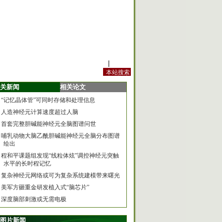
站内规定
|
手机版
关新闻
相关论文
“记忆晶体管”可同时存储和处理信息
人造神经元计算速度超过人脑
首套完整胆碱能神经元全脑图谱问世
哺乳动物大脑乙酰胆碱能神经元全脑分布图谱
绘出
程和平课题组发现“线粒体炫”调控神经元突触
水平的长时程记忆
复杂神经元网络或可为复杂系统建模带来曙光
美军方砸重金研发植入式“脑芯片”
深度脑部刺激或无需电极
图片新闻