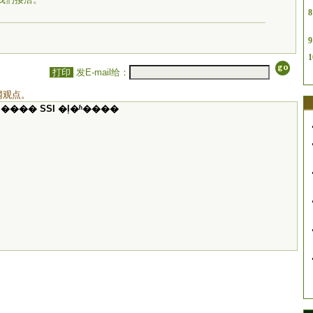
8
9
1
打印
发E-mail给：
网观点。
���� SSI �ļ�ʱ����