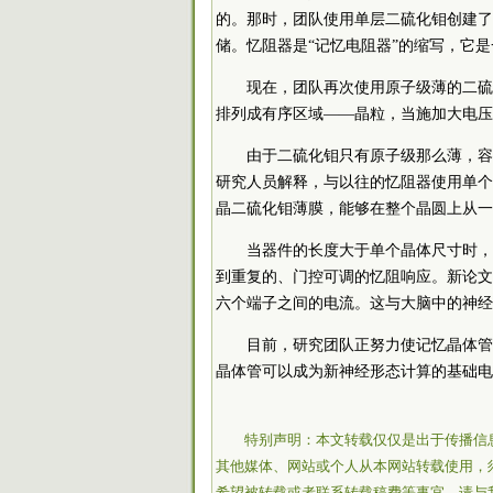
的。那时，团队使用单层二硫化钼创建了
储。忆阻器是“记忆电阻器”的缩写，它
现在，团队再次使用原子级薄的二硫
排列成有序区域——晶粒，当施加大电压
由于二硫化钼只有原子级那么薄，容
研究人员解释，与以往的忆阻器使用单个
晶二硫化钼薄膜，能够在整个晶圆上从一
当器件的长度大于单个晶体尺寸时，
到重复的、门控可调的忆阻响应。新论文
六个端子之间的电流。这与大脑中的神经
目前，研究团队正努力使记忆晶体管
晶体管可以成为新神经形态计算的基础电
特别声明：本文转载仅仅是出于传播信
其他媒体、网站或个人从本网站转载使用，
希望被转载或者联系转载稿费等事宜，请与