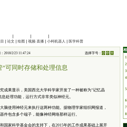
信息科学
|
地球科学
|
数理科学
|
管理综合
项目
|
论文
|
绘图
|
视频·直播
|
小柯机器人
|
医学科普
相
8/2/23 11:47:24
选择字号：
小
中
大
1
2
管”可同时存储和处理信息
3
4
5
研究成果显示，美国西北大学科学家开发了一种被称为“记忆晶
信息处理功能，运行方式非常类似神经元。
6
7
大脑使用神经元来执行这两种功能。据物理学家组织网报道，
8
器件包含多个端子，能像神经网络那样运行。
和国家科学基金会的支持下，在2015年的工作成果基础上展开