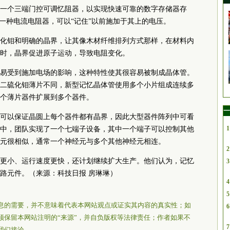
一个三端门控可调忆阻器，以实现快速可靠的数字存储器存
是一种电流电阻器，可以“记住”以前施加于其上的电压。
化钼和明确的晶界，让其像木材纤维排列方式那样，在材料内
时，晶界促进原子运动，导致电阻变化。
易受到施加电场的影响，这种特性使其很容易被制成晶体管。
二硫化钼薄片不同，新型记忆晶体管使用多个小片组成连续多
个薄片器件扩展到多个器件。
一
可以保证晶圆上每个器件都有晶界，因此大型器件阵列中可看
1
中，团队实现了一个七端子设备，其中一个端子可以控制其他
元很相似，通常一个神经元与多个其他神经元相连。
2
更小、运行速度更快，还计划继续扩大生产。他们认为，记忆
3
路元件。（来源：科技日报 房琳琳）
4
5
息的需要，并不意味着代表本网站观点或证实其内容的真实性；如
6
须保留本网站注明的“来源”，并自负版权等法律责任；作者如果不
7
我们接洽。